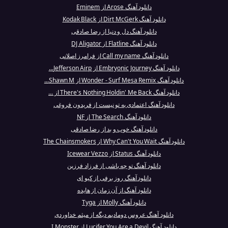
دانلود آهنگ Arose از Eminem
دانلود آهنگ Dirt McGerk از Kodak Black
دانلود آهنگ دل و دنیا از رضا صادقی
دانلود آهنگ Flatline از DJ Aligator
دانلود آهنگ Call my name از فرامرز اصلانی
دانلود آهنگ Embryonic Journey از Jefferson Airp...
دانلود آهنگ Wonder - Surf Mesa Remix از Shawn M...
دانلود آهنگ There's Nothing Holdin' Me Back از ...
دانلود آهنگ اعتمادی به تو نیست از فریدون فروغی
دانلود آهنگ The Search از NF
دانلود آهنگ خوب و بد از رضا صادقی
دانلود آهنگ Why Can't You Wait از The Chainsmokers
دانلود آهنگ Status از Icewear Vezzo
دانلود آهنگ تو چه باشی از فرزاد فرزین
دانلود آهنگ روز برفی از کیو ای
دانلود آهنگ از آن زمان از هایده
دانلود آهنگ Molly از Tyga
دانلود آهنگ عروس دومادیم دیگه از میثم خداوردی
دانلود آهنگ Lucifer You Are a Devil از I Monster