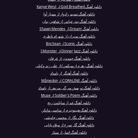
دانلود آهنگ God Breathed از Kanye West
دانلود آهنگ نسیم رادوار از مهیار آوا
دانلود آهنگ بندرعباس از شاهین بنان
دانلود آهنگ Dream از Shawn Mendes
دانلود آهنگ سیران از شهرام ناظری
دانلود آهنگ Iconic از Big Sean
دانلود آهنگ Dinner Jazz از I Monster
دانلود آهنگ چمدون از عرفان
دانلود آهنگ زهره (ریمیکس) از علی زند وکیلی
دانلود آهنگ آهنگر از بامداد
دانلود آهنگ CORALINE از Måneskin
دانلود آهنگ تو بهش می‌گی مریض از بامداد
دانلود آهنگ Soldier's Poem از Muse
دانلود آهنگ غم از سایلنت ریج
دانلود آهنگ هیپنوتیزم از ساسی مانکن
دانلود آهنگ نگار از محسن چاوشی
دانلود آهنگ گل سرخ از میلاد بابایی
دانلود آهنگ اصل از ستار