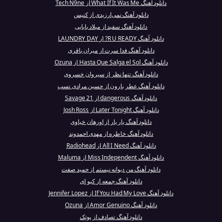
دانلود آهنگ What If It Was Me از Tech N9ne
دانلود آهنگ نمی‌ارزیدی از کنیس
دانلود آهنگ سفید از میلاد بابایی
دانلود آهنگ R U READY? از LAUNDRY DAY
دانلود آهنگ فدا سرت از میران باقری
دانلود آهنگ Hasta Que Salga el Sol از Ozuna
دانلود آهنگ تنها نظر از سیروان خسروی
دانلود آهنگ عطر بارون از حسین مرادی نسب
دانلود آهنگ dangerous از 21 Savage
دانلود آهنگ Later Tonight از Josh Ross
دانلود آهنگ یار یار از اورهان خیاوی
دانلود آهنگ خاطره از مهدی احمدوند
دانلود آهنگ All I Need از Radiohead
دانلود آهنگ Miss Independent از Maluma
دانلود آهنگ من دیوانه نیستم از حمید صفت
دانلود آهنگ جمعه از کیو ای
دانلود آهنگ If You Had My Love از Jennifer Lopez
دانلود آهنگ Amor Genuino از Ozuna
دانلود آهنگ تصادف از پوتک