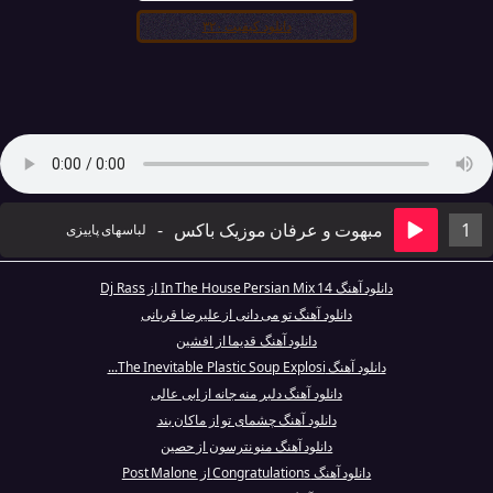
دانلود کیفیت ۳۲۰
1
مبهوت و عرفان موزیک باکس
-
لباسهای پاییزی
دانلود آهنگ In The House Persian Mix 14 از Dj Rass
دانلود آهنگ تو می‌ دانی از علیرضا قربانی
دانلود آهنگ قدیما از افشین
دانلود آهنگ The Inevitable Plastic Soup Explosi...
دانلود آهنگ دلبر منه جانه از ابی عالی
دانلود آهنگ چشمای تو از ماکان بند
دانلود آهنگ منو نترسون از حصین
دانلود آهنگ Congratulations از Post Malone