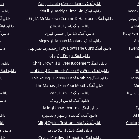
ک
دانلود آهنگ Il faut qu’on se donne از Zaz
دانلود آه
دانلود آهنگ Daddy's Little Girl از Pitbull
دانلود آهنگ Toxicity ا
داریوش
دانلود آهنگ A Mi Manera (Comme D'Habitude) از G...
دانلود آهنگ Earth Song از
دانلود آهنگ پایدار از عرفان
دانلود آهنگ Dreams (Interlude) از ky
دانلود آهنگ شاعر از حسین قهری
دانلود
دانلود آهنگ Hannah Montana از Migos
د
دانلود آهنگ Lay Down The Guns از حمیدرضا نصرالهى
دانلود آهنگ
دانلود آهنگ Reign از کیو ای
دانلود آهنگ BP / No Judgement از Chris Brown
دانلود آهنگ Lose It All
دانلود آهنگ Diamonds All on My Wrist از Lil Uzi...
دانلود آهنگ Love On An Island (feat. NoCap) از
دانلود آهنگ Penny Out of Nothing از Lola Young
دانل
دانلود آهنگ Run Your Mouth از The Marías
یال) ا...
دانلود آهنگ Exister از Zaz
دانلود آهنگ epath
دانلود آهنگ قدیس از ویناک
دانل
دانلود آهنگ know about me از Halle
دانلود آهنگ گم‌شده از شهرام شب‌پره
دانلود آهنگ
دانلود آهنگ Cycles (Instrumental) از Allt
دان
دانلود آهنگ تابش از لیلا فروهر
دانلود آهنگ Thousand Pieces
دانلود آهنگ Empathy از Crystal Castles
دانل