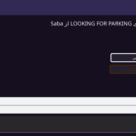
Saba
ین
۳۲