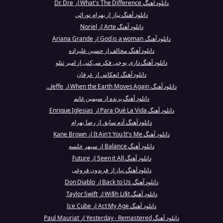
دانلود آهنگ What's The Difference از Dr. Dre
دانلود آهنگ نیاز از بهرام نورائی
دانلود آهنگ Arte از Noriel
دانلود آهنگ God is a woman از Ariana Grande
دانلود آهنگ مخالف از حسین علیزاده
دانلود آهنگ داری به چی فکر می‌کنی از امیر تتلو
دانلود آهنگ انعکاس از عرفان
دانلود آهنگ When the Earth Moves Again از Jeffe...
دانلود آهنگ پرنده از سیمین غانم
دانلود آهنگ Para Qué La Vida از Enrique Iglesias
دانلود آهنگ آدم سابق از رضا بهرام
دانلود آهنگ It Ain't You It's Me از Kane Brown
دانلود آهنگ Balance از سپهر خلسه
دانلود آهنگ Seen it All از Future
دانلود آهنگ نیاز از فریدون فروغی
دانلود آهنگ Back to Us از Don Diablo
دانلود آهنگ Wi$h Li$t از Taylor Swift
دانلود آهنگ Act My Age از Ice Cube
دانلود آهنگ Yesterday - Remastered از Paul Mauriat