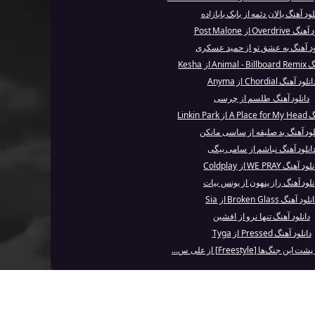
لود آهنگ یالان دئمه از بابک بابازاده
Overdri از Post Malone
ود آهنگ به عشق تو از حمید عسکری
A از Kesha
انلود آهنگ Chordial از Anyma
دانلود آهنگ طلسم از چرسی
Linkin Pa
لود آهنگ بد صلیقه از ساسی مانکن
انلود آهنگ نباشم از سامی بیگی
ود آهنگ WE PRAY از Coldplay
نلود آهنگ راز پنهون از یونس بیات
لود آهنگ Broken Glass از Sia
دانلود آهنگ تنها نرو از افشین
دانلود آهنگ Pressed از Tyga
 جنگ‌ها [Freestyle] از علی س...