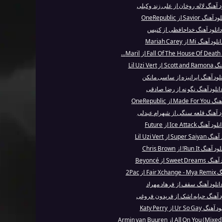
د آهنگ لاله‌ روخان از علی زند وکیلی
آهنگ Savior از OneRepublic
دانلود آهنگ خداحافظی از کنیس
نلود آهنگ Mi از Mariah Carey
..
ز Lil Uzi Vert
نلود آهنگ ایرانیزه از ساسی مانکن
انلود آهنگ نگو نه از رضا صادقی
Ma از OneRepublic
ود آهنگ قلعه سنگی از شهرام عبدلی
لود آهنگ Ice Attack از Future
Super  از Lil Uzi Vert
 آهنگ Run It! از Chris Brown
Sweet Dre از Beyoncé
Fa از 2Pac
انلود آهنگ سقف از فرهاد مهراد
د آهنگ حبابه اشک از فریدون فروغی
گ Ur So Gay از Katy Perry