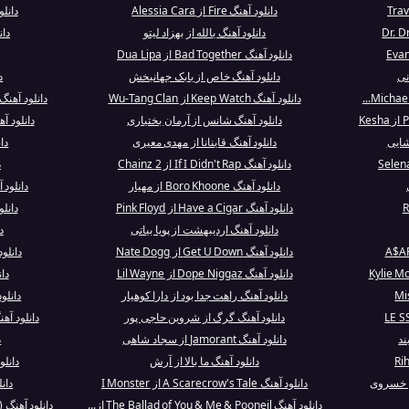
دانلود آهنگ Fire از Alessia Cara
دانلو
دانلود آهنگ یالله از بهزاد لیتو
دانلود 
دانلود آهنگ Bad Together از Dua Lipa
نی
دانلود آهنگ خاص از بابک جهانبخش
دا
دانلود آهنگ Keep Watch از Wu-Tang Clan
دانلود آهنگ Fall Of The House Of Death از Maril.
دانلود آهنگ شانس از آرمان بختیاری
دانلود آهنگ Scott and Ramona ا
شایی
دانلود آهنگ قاینانا از مهدی معیری
دا
دانلود آهنگ If I Didn't Rap از 2 Chainz
د
دانلود آهنگ Boro Khoone از مهیار
دانلود آهنگ de For You
دانلود آهنگ Have a Cigar از Pink Floyd
دانل
دانلود آهنگ اردیبهشت از پویا بیاتی
دان
دانلود آهنگ Get U Down از Nate Dogg
دانلود آهنگ Saiyan
دانلود آهنگ Dope Niggaz از Lil Wayne
دانلود
دانلود آهنگ راهت جدا بود از دارا کوهیار
دانلود آهنگ ams
دانلود آهنگ گرگ از شروین حاجی پور
دانلود آهنگ ir Xchange - Mya Remix
ند
دانلود آهنگ Jamorant از سجاد شاهی
د
دانلود آهنگ ما بالا از آرش
دانلو
ن خسروی
دانلود آهنگ A Scarecrow's Tale از I Monster
دانلود آهن
دانلود آهنگ The Ballad of You & Me & Pooneil از...
دانلود آهنگ All On You (Mixed) از Armin van Buuren