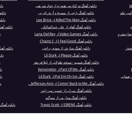
دانلود آهنگ تو کنارمی هنوزم از جواد شریفی
دان
میر تتلو
دانلود آهنگ یا چی از مسیح و آرش ای پی
دانلود آهنگ ve
دانلود آهنگ Killed The Man از Lee Brice
دانل
ی
دانلود آهنگ آهای از علی عبدالمالکی
دانلود آهنگ nimal - Billboard Remix
ضا پیشرو
دانلود آهنگ Video Games از Lana Del Rey
د
دانلود آهنگ I Feel Good از 2 Chainz
نبخش
دانلود آهنگ سازش از مهدی یراحی
دانلود آهنگ A Place for My Head از rk
دانلود آهنگ Please از Lil Durk
دان
دانلود آهنگ شمیم - نسخه طولانی از لیلا فروهر
د
دانلود آهنگ Part Of Me از Kensington
دانل
 یغمایی
دانلود آهنگ Put Em On Ice از Lil Durk
دا
دانلود آهنگ Comin' Back to Me از Jefferson Airp...
دان
دانلود آهنگ سراب از حسین میرزاپور
دانلود آهنگ مدل من از سوگند
دانلود آهنگ SIRENS از Travis Scott
دانلود آهنگ پشت این