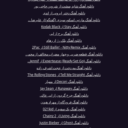
دانلود آهنگ شاید بهشت از شروین حاجی پور
دانلود آهنگ دختر ایرونی از اندی
دانلود آهنگ مارتین اسکورسیزی (گفتگو) از علیرضا ...
دانلود آهنگ Stay از Kodak Black
دانلود آهنگ برج از ابی
دانلود آهنگ بلک رژ از رهام
دانلود آهنگ Still Ballin' - Nitty Remix از 2Pac
دانلود آهنگ قطعه ضربی و چهار مضراب مخالف از محم...
دانلود آهنگ Expertease (Ready Set Go) از Jennif...
دانلود آهنگ مه دخت از حجت اشرف زاده
دانلود آهنگ Tell Me Straight از The Rolling Stones
دانلود آهنگ Decori از مهیار
دانلود آهنگ Runaway از Jay Sean
دانلود آهنگ چرخ گردون از ابی عالی
دانلود آهنگ فرودگاه از مهراد هیدن
دانلود آهنگ پک سفید از 021kid
دانلود آهنگ Living از 2 Chainz
دانلود آهنگ Ghost از Justin Bieber