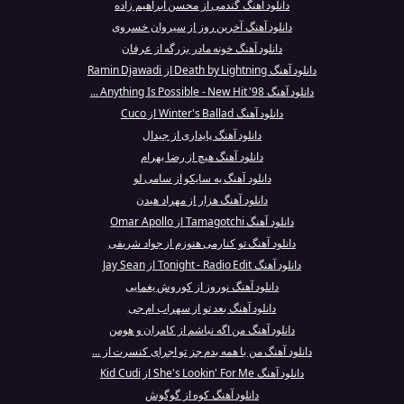
دانلود آهنگ گندمی از محسن ابراهیم زاده
دانلود آهنگ آخرین روز از سیروان خسروی
دانلود آهنگ خونه مادر بزرگه از عرفان
دانلود آهنگ Death by Lightning از Ramin Djawadi
دانلود آهنگ Anything Is Possible - New Hit '98 ...
دانلود آهنگ Winter's Ballad از Cuco
دانلود آهنگ پایداری از جیدال
دانلود آهنگ هیچ از رضا بهرام
دانلود آهنگ یه سایکو از سامی لو
دانلود آهنگ هزار از مهراد هیدن
دانلود آهنگ Tamagotchi از Omar Apollo
دانلود آهنگ تو کنارمی هنوزم از جواد شریفی
دانلود آهنگ Tonight - Radio Edit از Jay Sean
دانلود آهنگ نوروز از کوروش یغمایی
دانلود آهنگ بعد تو از سهراب ام جی
دانلود آهنگ من اگه نباشم از کامران و هومن
دانلود آهنگ من با همه بدم جز تو اجرای کنسرت از ...
دانلود آهنگ She's Lookin' For Me از Kid Cudi
دانلود آهنگ کوه از گوگوش