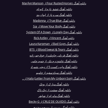
دانلود آهنگ Four Rusted Horses از Marilyn Manson
دانلود آهنگ عشق تازه از کیو ای
دانلود آهنگ سرو ناز از ایوان بند
دانلود آهنگ True Blue از Madonna
دانلود آهنگ Move Your Body از Sia
دانلود آهنگ Lonely Day از System Of A Down
دانلود آهنگ Vincent از Rick Astley
دانلود آهنگ Bad Guys از Laura Karpman
دانلود آهنگ Blood Sweat & Tears از BTS
دانلود آهنگ قربانی چاویلت از جواد جم زاده
دانلود آهنگ عاشق‌ترم نکن از حمید حامی
دانلود آهنگ وایب کست 5 از دیجی شهراد
دانلود آهنگ سیاه سفید از حامیم
دانلود آهنگ Halo (Letter From My Unborn Son) از...
دانلود آهنگ مبارک از پوتک
دانلود آهنگ بهشت از تیک تاک
دانلود آهنگ ماورام از صایفر
دانلود آهنگ CRUZ DE OLVIDO از Becky G
دانلود آهنگ رسیدن از مسعود مفتوح