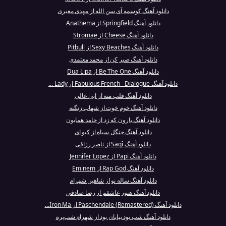
دانلود آهنگ کوسمه آی سن الله از مهدی معیری
دانلود آهنگ Springfield از Anathema
دانلود آهنگ Cheese از Stromae
دانلود آهنگ Sexy Beaches از Pitbull
دانلود آهنگ صبر کن از محمد معتمدی
دانلود آهنگ Be The One از Dua Lipa
دانلود آهنگ Fabulous French - Dialogue از Lady ...
دانلود آهنگ قلب منه از ابی عالی
دانلود آهنگ خوم خوت از شهاب زنگنه
دانلود آهنگ بارون که زد از حامد همایون
دانلود آهنگ جنگل سیاه از کیو ای
دانلود آهنگ Saqî از ناصر رزاقی
دانلود آهنگ Papi از Jennifer Lopez
دانلود آهنگ Rap God از Eminem
دانلود آهنگ ساله نو از شاهین شهرام
دانلود آهنگ هنوز عاشقم از رضا صادقی
دانلود آهنگ Paschendale (Remastered) از Iron Ma...
دانلود آهنگ شب بود بیابان بود از شهرام شب‌پره