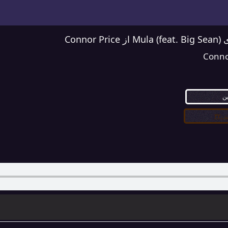
Conno
Conno
ین
۳۲