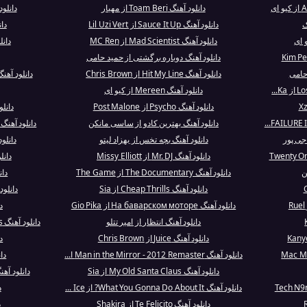
دانلود آهنگ Toam Beri از مهیار
دانلو
ک
دانلود آهنگ Sauce It Up از Lil Uzi Vert
دانلود
دانلود آهنگ Mad Scientist از MC Ren
دانلو
دانلود آهنگ دوباره برگشتی از حمید حامی
دانلود آهنگ Hit My Line از Chris Brown
دانلود آهنگ A Place in History از Djawadi
دانلود آهنگ Mereen از کیو ای
دانلود آهنگ Psycho از Post Malone
دانلود آهنگ s
دانلود آهنگ بهترین کادو از ساسی مانکن
دانلود آهنگ Jigsaw Falling Into Place از adiohead
اجی پور
دانلود آهنگ بچه تخس از بهزاد لیتو
دانلو
دانلود آهنگ Mr. DJ از Missy Elliott
دانل
ن
دانلود آهنگ The Documentary از The Game
دانلود 
دانلود آهنگ Cheap Thrills از Sia
دانلود آهنگ s Pt. 2
دانلود آهنگ На баварском моторе از Gio Pika
دان
دانلود آهنگ انتظار از امیر تتلو
دانلود آهنگ A Nonsense Christmas از Sabrina Car...
دانلود آهنگ Juice از Chris Brown
د
دانلود آهنگ Man in the Mirror - 2012 Remaster ا...
دانلود
دانلود آهنگ My Old Santa Claus از Sia
دانلود آهنگ Holy Ground از mptation
دانلود آهنگ What You Gonna Do About It? از Ice ...
د
دانلود آهنگ Te Felicito از Shakira
د