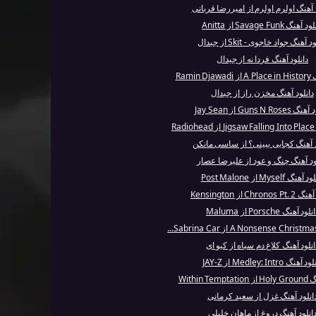
د آهنگ اولرم اولرم از امیررضا قربانی
 آهنگ Savage Funk از Anitta
د آهنگ جواد خاجوی - Skit از جیدال
دانلود آهنگ فردا نه از جیدال
Ramin 
دانلود آهنگ مخزن راز از جیدال
Guns N Rose از Jay Sean
R
د آهنگ کجایی ببینی؟ از ساسی مانکن
ود آهنگ چنگ و عود از علیرضا عصار
آهنگ Myself از Post Malone
Chrono از Kensington
لود آهنگ Porsche از Maluma
انلود آهنگ کلاغ دم سیاه از کیو ای
 آهنگ Medley: Intro از JAY-Z
Within Te
انلود آهنگ غزل از سعید کرمانی
انلود آهنگ دروغ از ماهان خلیلی