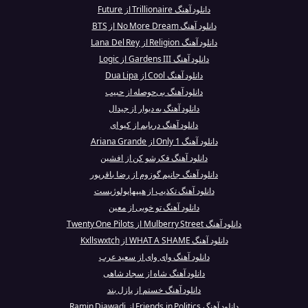
دانلود آهنگ Trillionaire از Future
دانلود آهنگ No More Dream از BTS
دانلود آهنگ Religion از Lana Del Rey
دانلود آهنگ Gardens III از Logic
دانلود آهنگ Cool از Dua Lipa
دانلود آهنگ بی‌حوصله از حبیب
دانلود آهنگ یه دیوار از جیدال
دانلود آهنگ دریابم از کیو ای
دانلود آهنگ Only 1 از Ariana Grande
دانلود آهنگ فکرشو کن از افشین
دانلود آهنگ جانیم گوزوم از رضا باقرپور
دانلود آهنگ تکذیب از هیپهاپولوژیست
دانلود آهنگ تو خوبی از معین
دانلود آهنگ Mulberry Street از Twenty One Pilots
دانلود آهنگ WHAT A SHAME از Kxllswxtch
دانلود آهنگ واى واى از سعيد عرب
دانلود آهنگ شاه از سجاد شاهی
دانلود آهنگ خستم از پازل بند
دانلود آهنگ Friends in Politics از Ramin Djawadi