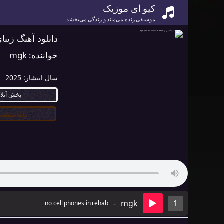
کیو ای موزیک
موسیقی زنده می‌ماند و زندگی می‌بخشد
دانلود آهنگ زیبای no cell phones in rehab ا
خواننده:
mgk
سال انتشار:
2025
پخش آنلا
دانلود کیفیت ۰
-
mgk
1
no cell phones in rehab