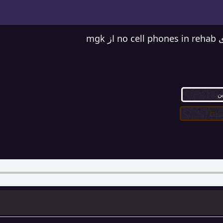
ز mgk
ین
۳۲