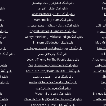
دانلود آهنگ عاشق‌تر از بابک جهانبخش
دانلود آهنگ فلنگ از کیو ای
دانل
دانلود آهنگ S.O.S. از Jonas Brothers
ک
دانلود آهنگ Stars از Marshmello
دانلود آهن
باس گلاب
دانلود آهنگ دل تنگ - بی‌کلام از محمد اصفهانی
دانلود آه
ز افشین
دانلود آهنگ Baptism از Crystal Castles
دانلود آهنگ Montana Sky از 
پره
دانلود آهنگ Midwest Indigo از Twenty One Pilots
دانلود آهنگ BITTER SWEET 
دانلود آهنگ Seduction از Eminem
دا
دانلود آهنگ بهترین اشتباه (ریمیکس مسعود نیکنام...
دانلو
دانلود آهنگ چاپ ۳ از حصین
دانلود آهنگ Nothing Ever Happens Around Here از...
دانلود آهنگ Theme For The People از Logic
دانلود آهنگ Comme ci, comme ça از Zaz
دانلود آهنگ ad Flows
دانلود آهنگ SUPERMODEL از LAUNDRY DAY
دانلود آهن
دانلود آهنگ قرص از هیپهاپولوژیست
دانلود آهنگ ove Lockdown
دانلود آهنگ Chata Pra Caralho از Anitta
دانلود آهنگ It Was An Accident 
ی
دانلود آهنگ هرچی شد از کیو ای
دانلود آهنگ دختر دریا از Viguen
دانلود
دانلود آهنگ Quiet Revolution از Chris de Burgh
دانلود 
دانلود آهنگ Little Bird از Ed Sheeran
دانلود آهنگ kest Hour