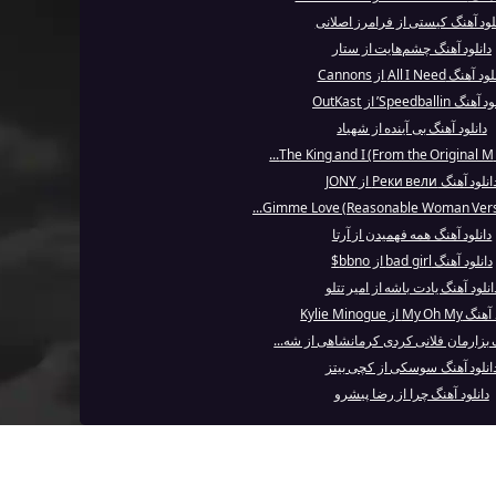
لود آهنگ کیستی از فرامرز اصلانی
دانلود آهنگ چشم‌هایت از ستار
 آهنگ All I Need از Cannons
نگ Speedballin’ از OutKast
دانلود آهنگ بی آینده از شهیاد
..
نلود آهنگ Реки вели از JONY
دانلود آهنگ همه فهمیدن از آرتا
دانلود آهنگ bad girl از bbno$
انلود آهنگ یادت باشه از امیر تتلو
My  از Kylie Minogue
گ بز‌ارمان فلانی کردی کرمانشاهی از شه...
انلود آهنگ سوسکی از کچی بیتز
دانلود آهنگ چرا از رضا پیشرو