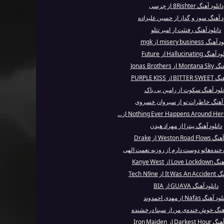
دانلود آهنگ 8Rishter از چرسی
ود آهنگ سوز و گداز از حسین علیزاده
دانلود آهنگ رفتنَت از امیر تتلو
گ misery business از mgk
نگ Hallucinating از Future
Jonas Brothers
از PURPLE KISS
نلود آهنگ سکوت از رامین بی باک
د آهنگ خاطرات تو از سیروان خسروی
دانلود آهنگ پیتزا از مهراد هیدن
Weston Ro از Drake
گ خنده‌هاتو دوست دارم از روزبه نعمت الهی
L از Kanye West
از Tech N9ne
دانلود آهنگ GUAVA از BIA
 آهنگ Nafas از مهدی احمدوند
آهنگ خوش‌ خنده‌ی من از سینا درخشنده
Dar از Iron Maiden