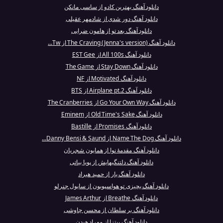
دانلود آهنگ بهترین کادو از ساسی مانکن
دانلود آهنگ دور شدی از شادمهر عقیلی
دانلود آهنگ بعد تو از هامون ضرابی
دانلود آهنگ The Craving (Jenna's version) از Tw...
دانلود آهنگ All 100s از EST Gee
دانلود آهنگ Stay Down از The Game
دانلود آهنگ Motivated از NF
دانلود آهنگ Airplane pt.2 از BTS
دانلود آهنگ Go Your Own Way از The Cranberries
دانلود آهنگ Old Time's Sake از Eminem
دانلود آهنگ Promises از Bastille
دانلود آهنگ Name The Dog از Danny Bensi & Saund...
دانلود آهنگ مقدمهٔ نوا از همایون شجریان
دانلود آهنگ دلتنگیهایش از پویا بیاتی
دانلود آهنگ یار از حمید هیراد
دانلود آهنگ یچیزی تو هواسپوبون از سایول جنرلو
دانلود آهنگ Breathe از James Arthur
دانلود آهنگ بر سلطان از محسن چاوشی
دانلود آهنگ پیتزا از مهراد هیدن