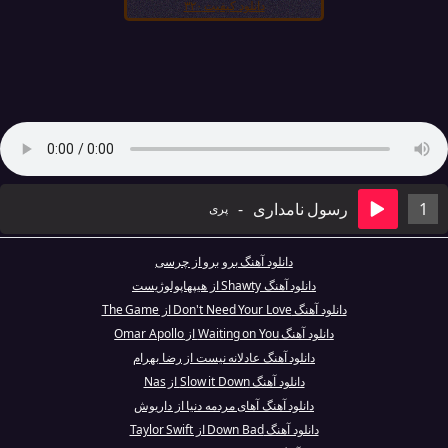
دانلود کیفیت ۳۲۰
1
رسول نامداری
-
پری
دانلود آهنگ برو برو از چرسی
دانلود آهنگ Shawty از هیپهاپولوژیست
دانلود آهنگ Don't Need Your Love از The Game
دانلود آهنگ Waiting on You از Omar Apollo
دانلود آهنگ عادلانه نیست از رضا بهرام
دانلود آهنگ Slow it Down از Nas
دانلود آهنگ آهای مردمه دنیا از داریوش
دانلود آهنگ Down Bad از Taylor Swift