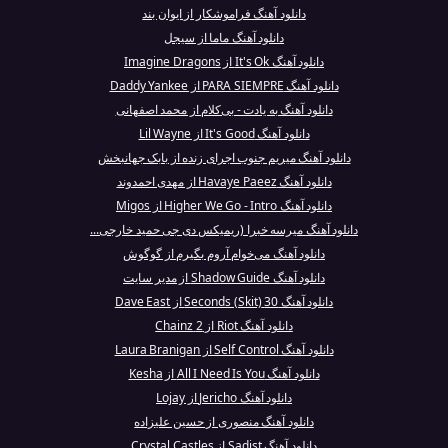
دانلود آهنگ فراموشکار از ایوان بند
دانلود آهنگ ماما از سیجل
دانلود آهنگ It's Ok از Imagine Dragons
دانلود آهنگ PARA SIEMPRE از Daddy Yankee
دانلود آهنگ به یادت - بی‌کلام از محمد اصفهانی
دانلود آهنگ It's Good از Lil Wayne
دانلود آهنگ میریم جنوب اجرای زنده از بابک جهانبخش
دانلود آهنگ Havaye Paeez از مهدی احمدوند
دانلود آهنگ Higher We Go - Intro از Migos
دانلود آهنگ میرسه خبرا (ریمیکس دی جی حمید خارجی...
دانلود آهنگ می‌خوام آروم بگیرم از گوگوش
دانلود آهنگ Shadow Guide از مدیر سایت
دانلود آهنگ 30 Seconds (Skit) از Dave East
دانلود آهنگ Riot از 2 Chainz
دانلود آهنگ Self Control از Laura Branigan
دانلود آهنگ All I Need Is You از Kesha
دانلود آهنگ Jericho از Lojay
دانلود آهنگ منصوری از حسین علیزاده
دانلود آهنگ Sadist از Crystal Castles