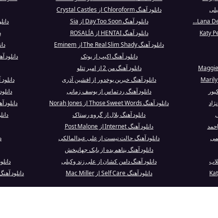
یلی
دانلود آهنگ Chloroform از Crystal Castles
دانلود آهنگ Day Too Soon از Sia
دانلود آهنگ t
دانلود آهنگ HENTAI از ROSALÍA
د
دانلود آهنگ The Real Slim Shady از Eminem
دانلود 
دانلود آهنگ اکیپ از پوتک
دانلود آهنگ The Purge از tion
دانلود آهنگ من 2 از امیر تتلو
دانلود آهنگ خبرین یوخدور از افشین آذری
دانلود
پور
دانلود آهنگ رد تماس از یوسف زمانی
دانلود آهنگ ne Kill
ژاد
دانلود آهنگ Those Sweet Words از Norah Jones
دانلود آهنگ Shot In The Dark
ی
دانلود آهنگ بلال از گروه رستاک
دانلود آهنگ
احمد
دانلود آهنگ Internet از Post Malone
می
دانلود آهنگ حالت نیست از علی عبدالمالکی
د
دانلود آهنگ پناهم بده از بابک جهانبخش
لاب
دانلود آهنگ دامن‌ کشان از علی زند وکیلی
دانلو
دانلود آهنگ Self Care از Mac Miller
دانلود آهن