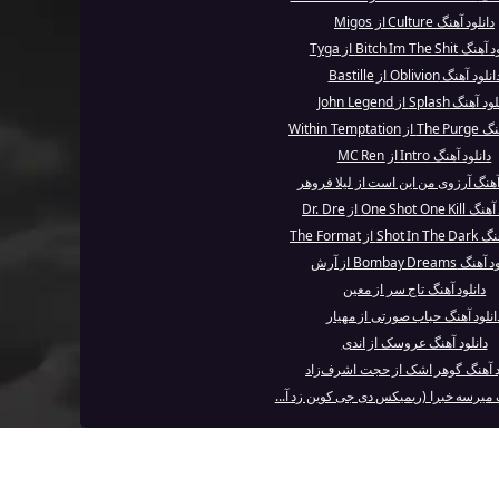
دانلود آهنگ Culture از Migos
Bitch Im The Shi از Tyga
انلود آهنگ Oblivion از Bastille
آهنگ Splash از John Legend
Within Tempta
دانلود آهنگ Intro از MC Ren
 آهنگ آرزوی من این است از لیلا فروهر
One Shot O از Dr. Dre
 از The Format
 Bombay Dreams از آرش
دانلود آهنگ تاج سر از معین
انلود آهنگ حباب صورتی از مهیار
دانلود آهنگ عروسک از اندی
د آهنگ گوهر اشک از حجت اشرف‌زاد
گ میرسه خبرا (ریمیکس دی جی کوین زد آ...