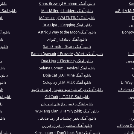
دانلود آهنگ Hmhmm از Chris Brown
دانلود آهنگ ots
دانلود آهنگ Ladders از Mac Miller
دانلود آهنگ Kinetic Cinema (Mixed) از Armin van...
دانلود آهنگ VALENTINE از Måneskin
دان
پور
دانلود آهنگ Begging از Dua Lipa
د
دانلود آهنگ Way to the Moon از Astrix
دانلود آهنگ erican dream
دانلود آهنگ بادبادک از کیو ای
دان
دانلود آهنگ Scars از Sam Smith
دانلود
دانلود آهنگ Prove My Worth از Ramin Djawadi
هومن
دانلود آهنگ Electricity از Dua Lipa
دانل
ه
دانلود آهنگ Revival از Selena Gomez
دانلود آهنگ
دانلود آهنگ All Mine از Doja Cat
دانلود آهنگ ica II
دانلود آهنگ M.M.I.X. از Coldplay
دانلود آهنگ g
دانلود آهنگ هر که شود صید عشق از آرش فولادوند
دان
ومن
دانلود آهنگ T.G.I.F. از Kid Cudi
دانلود آهنگ I Will Survive از as
دانلود آهنگ باغ سیب از علی احمدیان
دانلو
دانلود آهنگ Family (Skit) از Wu-Tang Clan
دانلو
ری
دانلود آهنگ بغض چشمات از رضا صادقی
دانلود آهنگ
دانلود آهنگ شخصی از فرزاد فرزین
لیزاده
دانلود آهنگ Don't Look Back از Kensington
دانلود آهنگ Blame It On Me 