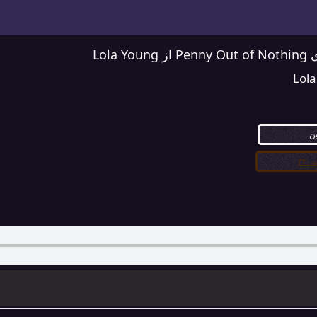
Lola 
Lol
ین
۳۲