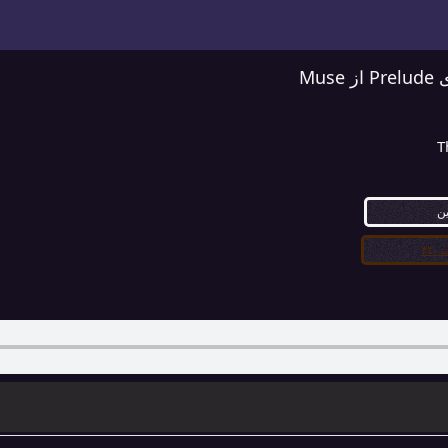
Mus
T
ین
۳۲