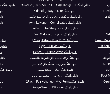
دانلود آهنگ MALAMENTE - Cap.1: Augurio از ROSALÍA
دانلود آهنگ
دانلود آهنگ Day ‘n’ Nite از Kid Cudi
دانلود آهنگ
ادقی
دانلود آهنگ مانکنفرزاد فرزین از فرشید حکیمی
دانلود آ
دانلود آهنگ Complicated از Avril Lavigne
دان
دانلود آهنگ The Story of O.J. از JAY-Z
دانلود آهنگ Psycho از Post Malone
دانلود آهنگ She's Mine Pt. 2 از J. Cole
دانلود آهنگ itch
دانلود آهنگ On Me از Tyga
دانلود آهنگ Trouble 
دانلود آهنگ Crime Wave از 50 Cent
دا
م بانی
دانلود آهنگ وقتی هستی از علیرضا طلیسچی
دانلود آهنگ e
دانلود آهنگ دیوارهای سنگی از کچی بیتز
دانلود 
دانلود آهنگ شاه از سجاد شاهی
دانلود آهنگ Midwest Indigo از ty One Pilots
دانلود آهنگ آرزوی من از محمود هارونی
دانلود آهنگ Fair Xchange - Mya Remix از 2Pac
دان
ی
دانلود آهنگ I Wonder از Kanye West
دانلو