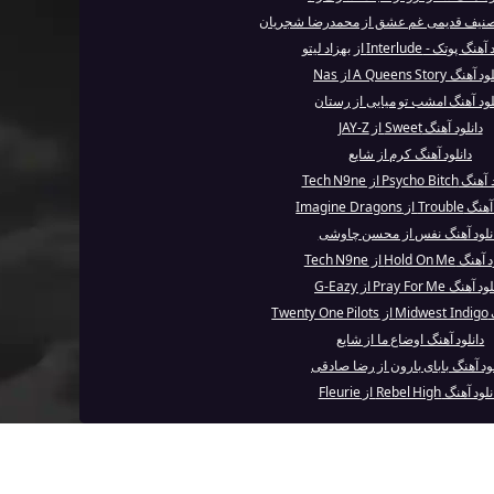
 تصنیف قدیمی غم عشق از محمدرضا شجریان
 پوتک - Interlude از بهزاد لیتو
هنگ A Queens Story از Nas
لود آهنگ امشب تو میایی از رستان
دانلود آهنگ Sweet از JAY-Z
دانلود آهنگ کرم از شایع
Psycho B از Tech N9ne
از Imagine Dragons
نلود آهنگ نفس از محسن چاوشی
Hold On M از Tech N9ne
آهنگ Pray For Me از G-Eazy
Twen
دانلود آهنگ اوضاع ما از شایع
لود آهنگ بابای بارون از رضا صادقی
د آهنگ Rebel High از Fleurie