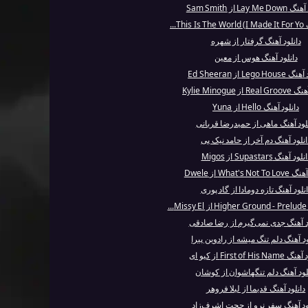
Lay Me از Sam Smith
Th...
دانلود آهنگ گرفتار از شهره
دانلود آهنگ هوس از معین
Lego H از Ed Sheeran
 از Kylie Minogue
دانلود آهنگ Hello از Yuna
لود آهنگ ماهی از حمیدرضا قربانی
انلود آهنگ دم آخر از حامد نیک پی
نلود آهنگ Supastars از Migos
What's No از Dwele
انلود آهنگ تازه دومادا از گاد پوری
..
د آهنگ جدی نمی‌گیرم از رضا صادقی
ود آهنگ دلم تنگ میشه از رادوین پیرا
First of His N از کیو ای
لود آهنگ دلم تنگهاشوان از کوشان
دانلود آهنگ قدیما از لیلا فروهر
ود آهنگ سفر نرو از حجت اشرف‌زاد