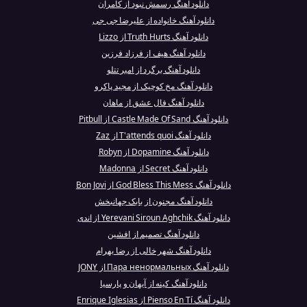
دانلود آهنگ رسمش نبود از کامران
دانلود آهنگ خانواده از علیرضا جی جی
دانلود آهنگ Truth Hurts از Lizzo
دانلود آهنگ هیف از فرزاد فرزین
دانلود آهنگ برگرد از امیر تتلو
دانلود آهنگ مخ کوچیک از مجید پاکرو
دانلود آهنگ فال عشق از ماهان
دانلود آهنگ Castle Made Of Sand از Pitbull
دانلود آهنگ T'attends quoi از Zaz
دانلود آهنگ Dopamine از Robyn
دانلود آهنگ Secret از Madonna
دانلود آهنگ God Bless This Mess از Bon Jovi
دانلود آهنگ مجنون از بابک جهانبخش
دانلود آهنگ Yerevani Siroun Aghchik از اندی
دانلود آهنگ تصمیم از افشین
دانلود آهنگ شهر خالی از رضا بهرام
دانلود آهنگ Пара ненормальных از JONY
دانلود آهنگ کینه از آیهان و پارسیا
دانلود آهنگ Pienso En Tí از Enrique Iglesias