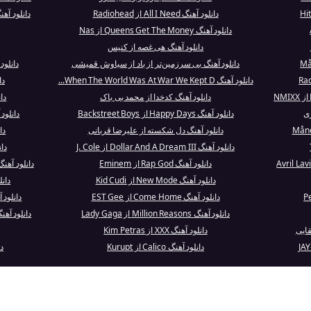
دانلود آهنگ All I Need از Radiohead
دانلود آهنگ Heal the World از ackson
دانلود آهنگ Queens Get The Money از Nas
دانلود آهنگ هی غصه از کنیس
دانلود آهنگ بی سرزمین‌تر از باد از سیاوش قمیشی
دانلود آهنگ e (Intro
دانلود آهنگ When The World Was At War We Kept D...
دا
دانلود آهنگ کدخدا از محمد بی باک
دانلود
ری
دانلود آهنگ Happy Days از Backstreet Boys
دانلود
دانلود آهنگ دل‌ شکسته از علیرضا قربانی
دا
دانلود آهنگ Dollar And A Dream III از J. Cole
دانلود
دانلود آهنگ Rap God از Eminem
دانلود آهنگ How Deep Is Your Love از Paul
دانلود آهنگ New Mode از Kid Cudi
دانلود آهن
دانلود آهنگ Come Home از EST Gee
دانلود آهنگ
دانلود آهنگ Million Reasons از Lady Gaga
دانلود آهنگ Please Don't Go - Outro از به
قایی
دانلود آهنگ XXX از Kim Petras
دانلود آهنگ Calico از Kurupt
دا