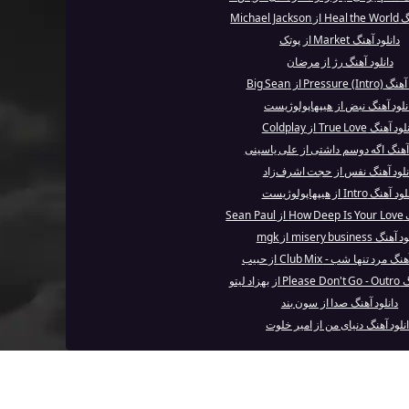
Michael J
دانلود آهنگ Market از پوتک
دانلود آهنگ رژ از مرضان
Pressur) از Big Sean
نلود آهنگ نبض از هیپهاپولوژیست
 آهنگ True Love از Coldplay
 آهنگ اگه دوسم داشتی از علی یاسینی
نلود آهنگ نفس از حجت اشرف‌زاد
 آهنگ Intro از هیپهاپولوژیست
Sean 
گ misery business از mgk
 مرد تنها شب - Club Mix از حبیب
زاد لیتو
دانلود آهنگ صدا از سون بند
نلود آهنگ دنیای من از امیر خلوت