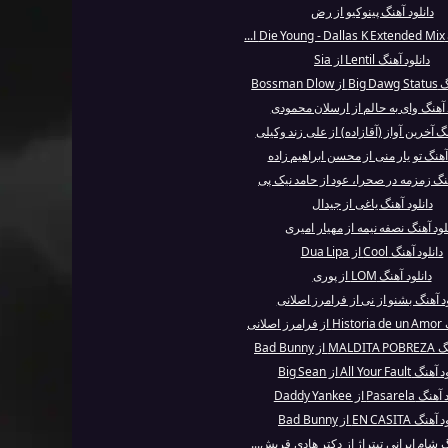
دانلود آهنگ پینوکیو از رض
..
دانلود آهنگ Lentil از Sia
Bossman 
د آهنگ وای به حالم از ارسلان محمودی
نگ آخرین آواز (آقازاده) از علی زند وکیلی
 آهنگ تو یار منی از محسن ابراهیم زاده
هنگ زمزمه در صحرا، عود از حامد نیک پی
دانلود آهنگ یاغی از جیدال
لود آهنگ نصفه نیمه از مهیار امیری
دانلود آهنگ Cool از Dua Lipa
دانلود آهنگ LOM از پوری
ود آهنگ بشنو از نی از فرامرز اصلانی
صلانی
Bad Bunny
All Your Faul از Big Sean
Pasar از Daddy Yankee
EN CASITA از Bad Bunny
گ شام ایرانی تیتراژ از دکتر هادی قریش...