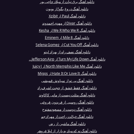
دانلود آهنگ برق تیات از میلاد حاجی پور
دانلود آهنگ دروغ بگو! از پوبون
دانلود آهنگ Paul از Xzibit
دانلود آهنگ Divar از مهدی احمدوند
دانلود آهنگ We R Who We R از Kesha
دانلود آهنگ 8 Mile از Eminem
دانلود آهنگ Cut You Off از Selena Gomez
دانلود آهنگ نصف راه از بهزاد لیتو
دانلود آهنگ Turn My Life Down از Jefferson Airp...
دانلود آهنگ North Memphis Like Me از Juicy J
دانلود آهنگ Hate It Or Love It از Migos
دانلود آهنگ بی تو از سیاوش قمیشی
دانلود آهنگ فقط عشق از حجت اشرف‌زاد
دانلود آهنگ مثلت نیست از مانی کاکاوند
دانلود آهنگ روسپی از فریدون فروغی
دانلود آهنگ دوست از مسعودمفتوح
دانلود آهنگ خیالت راحت از مهراد جم
دانلود آهنگ ماشین از رض
دانلود آهنگ نه که میاد به بازار از لیلا فروهر