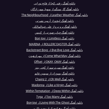
دانلود آهنگ رفتی کجا از فاتح نورایی
دانلود آهنگ گل سنگم از سهیل مهرزادگان
دانلود آهنگ Leather Weather از The Neighbourhood
دانلود آهنگ لبخند از آرمین نصرتی
دانلود آهنگ نرو نرو از علی عبدالمالکی
دانلود آهنگ حباب صورتی از کنیس
دانلود آهنگ Limitless از Bon Jovi
دانلود آهنگ ROLLERCOASTER از MARINA
دانلود آهنگ Bye Bye Love از Backstreet Boys
دانلود آهنگ Come What May از مهراد هیدن
دانلود آهنگ OKAY, OKAY از Offset
دانلود آهنگ نمی‌ترسم از کچی بیتز
دانلود آهنگ بسوزان از سیمین غانم
دانلود آهنگ Oh Well از 2 Chainz
دانلود آهنگ Like a Virgin از Madonna
دانلود آهنگ Deep Within از Within Temptation
دانلود آهنگ Too Many از Tyga
دانلود آهنگ Living With The Ghost از Bon Jovi
دانلود آهنگ مخ کوچیک از مجید پاکرو