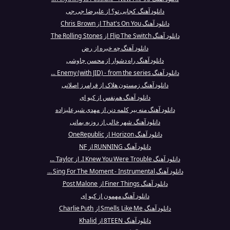
دانلود آهنگ کجایی تو؟ از علیرضا جی جی
دانلود آهنگ That's On You از Chris Brown
دانلود آهنگ Flip The Switch از The Rolling Stones
دانلود آهنگ چه خبره از رض
دانلود آهنگ راه دشوار از محسن چاوشی
دانلود آهنگ Enemy (with JID) - from the series ...
دانلود آهنگ زمستون هلاک از فرامرز اصلانی
دانلود آهنگ هم‌نفس از کیو ای
دانلود آهنگ منه بیر کلمه دنن از مهدی شیرعلیزاده
دانلود آهنگ شهر خالی از روزبه بمانی
دانلود آهنگ Horizon از OneRepublic
دانلود آهنگ RUNNING از NF
دانلود آهنگ I Knew You Were Trouble. از Taylor ...
دانلود آهنگ Sing For The Moment - Instrumental ...
دانلود آهنگ Finer Things از Post Malone
دانلود آهنگ مهمون از کیو ای
دانلود آهنگ Smells Like Me از Charlie Puth
دانلود آهنگ 8TEEN از Khalid