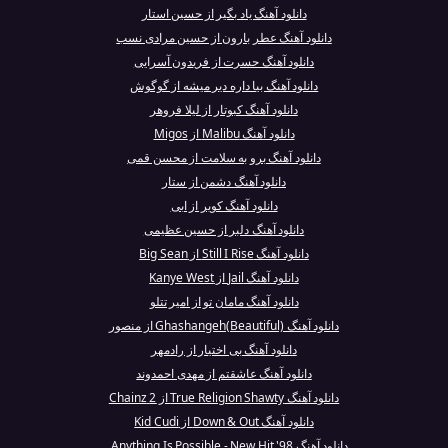
دانلود آهنگ یاد بگیر از حسین استار
دانلود آهنگ عطر بارون از حسین مرادی نسب
دانلود آهنگ حسرت از فریدون آسرایی
دانلود آهنگ بیا داره دیر میشه از گوگوش
دانلود آهنگ کبوتار از لیلا فروهر
دانلود آهنگ Malibu از Migos
دانلود آهنگ برو به سلامت از محسن قمی
دانلود آهنگ دشمن از ستار
دانلود آهنگ کویر از ابی
دانلود آهنگ دلبر از حسین عظیمی
دانلود آهنگ Still I Rise از Big Sean
دانلود آهنگ Jail از Kanye West
دانلود آهنگ مامان تو از امیر تتلو
دانلود آهنگ Ghashangeh(Beautiful) از منصور
دانلود آهنگ بی اختیار از رادمهر
دانلود آهنگ عاشقتم از مهدی احمدوند
دانلود آهنگ True Religion Shawty از 2 Chainz
دانلود آهنگ Down & Out از Kid Cudi
دانلود آهنگ Anything Is Possible - New Hit '98 ...