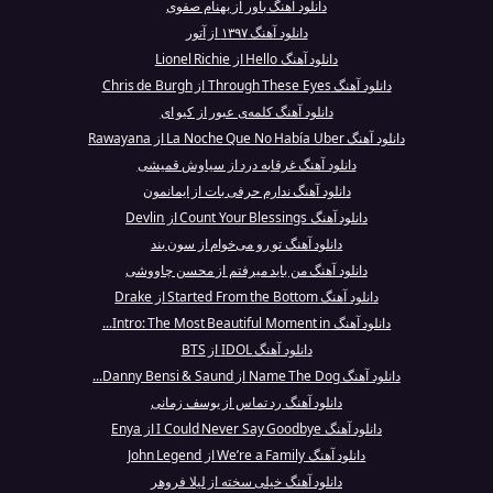
دانلود آهنگ باور از بهنام صفوی
دانلود آهنگ ۱۳۹۷ از آتور‎
دانلود آهنگ Hello از Lionel Richie
دانلود آهنگ Through These Eyes از Chris de Burgh
دانلود آهنگ کلمه‌ی عبور از کیو ای
دانلود آهنگ La Noche Que No Había Uber از Rawayana
دانلود آهنگ غرقابه درد از سیاوش قمیشی
دانلود آهنگ ندارم حرفی بات از ایمانمون
دانلود آهنگ Count Your Blessings از Devlin
دانلود آهنگ تو رو می‌خوام از سون بند
دانلود آهنگ من باید میرفتم از محسن چاووشی
دانلود آهنگ Started From the Bottom از Drake
دانلود آهنگ Intro: The Most Beautiful Moment in...
دانلود آهنگ IDOL از BTS
دانلود آهنگ Name The Dog از Danny Bensi & Saund...
دانلود آهنگ رد تماس از یوسف زمانی
دانلود آهنگ I Could Never Say Goodbye از Enya
دانلود آهنگ We’re a Family از John Legend
دانلود آهنگ خیلی سخته از لیلا فروهر