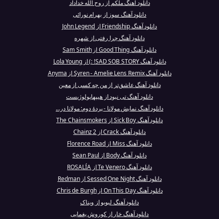
دانلود آهنگ ملکم از روح الله خداداد
دانلود آهنگ سوز از بهرام نورائی
دانلود آهنگ Friendship از John Legend
دانلود آهنگ چرا رفتی از شهره
دانلود آهنگ Good Thing از Sam Smith
دانلود آهنگ SAD SOB STORY! :) از Lola Young
دانلود آهنگ Syren - Amelie Lens Remix از Anyma
دانلود آهنگ عاشق‌تر از من چه کسی از معین
دانلود آهنگ تی نبود از هیپهاپولوژیست
دانلود آهنگ نمایش مولانا - پردهٔ دوم: مولانا در...
دانلود آهنگ Sick Boy از The Chainsmokers
دانلود آهنگ Crack از 2 Chainz
دانلود آهنگ Miss از Florence Road
دانلود آهنگ Body از Sean Paul
دانلود آهنگ Te Venero از ROSALÍA
دانلود آهنگ Sessed One Night از Redman
دانلود آهنگ On This Day از Chris de Burgh
دانلود آهنگ لبوبو از ویناک
دانلود آهنگ خار از کوروش یغمایی