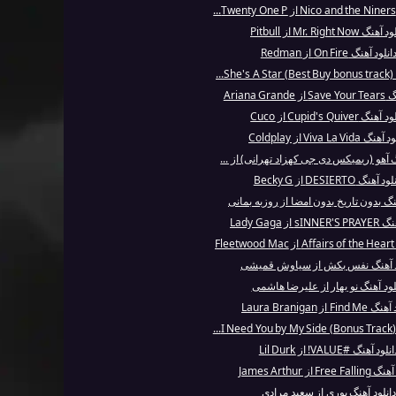
نگ Mr. Right Now از Pitbull
انلود آهنگ On Fire از Redman
..
Ariana Gr
هنگ Cupid's Quiver از Cuco
گ Viva La Vida از Coldplay
گ آهو (ریمیکس دی جی کهزاد تهرانی) از ...
 آهنگ DESIERTO از Becky G
هنگ بدون تاریخ بدون امضا از روزبه بمانی
 از Lady Gaga
F
د آهنگ نفس بکش از سیاوش قمیشی
لود آهنگ نو بهار از علیرضا هاشمی
Fin از Laura Branigan
...
نلود آهنگ #VALUE! از Lil Durk
Free از James Arthur
دانلود آهنگ بوری از سعید مرادی