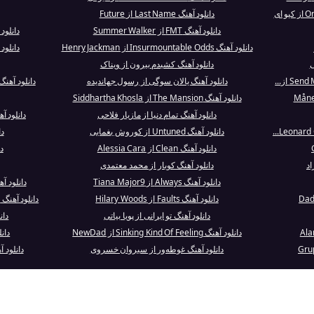
دانلود آهنگ Last Name از Future
دانلود آهنگ FMT از Summer Walker
دانلود آهنگ  Driving
دانلود آهنگ Insurmountable Odds از Henry Jackman
دانلود آهنگ s Justice
ی
دانلود آهنگ کشیدم بیرون از ویناک
دانلود آهنگ یالان سوگی از رسول جهاندیده
دانلود آهنگ The Run and Go از nty One Pilots
دانلود آهنگ The Mansion از Siddhartha Khosla
دانلود آهنگ تمام دنیا از مازیار فلاحی
دانلود 
دانلود آهنگ Untuned از کوروش یغمایی
دا
دانلود آهنگ Clean از Alessia Cara
د
اد
دانلود آهنگ کوبار از محمد معتمدی
دانلود آهنگ Always از Tiana Major9
دانلود آهنگ Scott and Ramona ا
دانلود آهنگ Faults از Hilary Woods
دانلود آهنگ My Guitar Lies Bleeding In My Arms ...
دانلود آهنگ تو ایرانی از پویا بیاتی
دان
دانلود آهنگ Sinking Kind Of Feeling از NewDad
دان
دانلود آهنگ غوطه‌ور از سیروان خسروی
دانلود آهنگ Heading Home