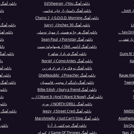
دانلود آهنگ You از Ed Sheeran
دانلود آهنگ Nico and the Niners از Twenty One P...
دانلود آهنگ داستان از جابر عباسی
دانلود آه
دانلود آهنگ G.O.O.D. Morning از 2 Chainz
د
دانلود آهنگ 30 Inches از Juicy J
دانلود آهنگ She's A Star (Best Buy bonus track).
دانلود آهنگ هر جا تو هستی از مهیار توسلی
دانلود آهنگ Save Your Tears از ande
ار ثقفی...
دانلود آهنگ Pornstar از Sean Paul
دانلود آ
دانلود آهنگ آدامس Skit از هیپهاپولوژیست
دانلود آهن
دانلود آهنگ فریاد از شاهرخ
دانلود آهن
دانلود آهنگ Como Antes از Noriel
دانلود
دانلود آهنگ تو فکرم از فرزاد فرزین
دانلود آ
دانلود آهنگ Preacher از OneRepublic
دانلود آهنگ sINNER'S PRAYER
دانلود آهنگ دلتنگم از مجتبی قاسمیان
دانلود آهنگ Affairs of the Heart از leetwood Mac
دانلود آهنگ bury a friend از Billie Eilish
دانلو
دانلود آهنگ I Want It, (And I Want It Now!) از ...
دان
دانلود آهنگ NORTH DRILL از پوری
دانلود آهنگ d Me
دانلود آهنگ Street Cred از Jeezy
دانلود آهنگ (I Need You by My Side (Bonus Track
دانلود آهنگ Just Can't Stop از Marshmello
دا
دانلود آهنگ خودکشی از آرتا
دانلود آهنگ  Falling
دانلود آهنگ Game Of Thrones از کیو ای