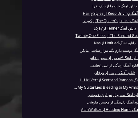
دانلود آهنگ خانه ما از بابک افرا
Keep از Harry Styles
The Queen' از کیو ای
دانلود آهنگ Tenner از Lojay
Twe
دانلود آهنگ Untitled از Nas
آهنگ دوست دارم بگم مو از ساسی مانکن
نلود آهنگ لانه مور از سیمین غانم
انلود آهنگ زندگی از علی عظیمی
دانلود آهنگ روشن از عرفان
ز Lil Uzi Vert
لود آهنگ مسیر از سیاوش قمیشی
لود آهنگ دل‌تنگی از محسن چاوشی
 از Alan Walker