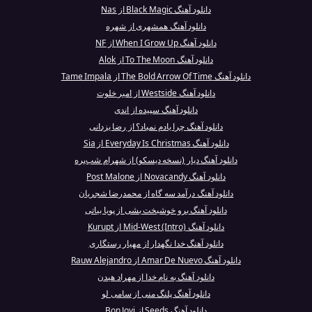
دانلود آهنگ Black Magic از Nas
دانلود آهنگ همشهری از شهره
دانلود آهنگ When I Grow Up از NF
دانلود آهنگ To The Moon از Alok
دانلود آهنگ The Bold Arrow Of Time از Tame Impala
دانلود آهنگ Westside از امیر خلوت
دانلود آهنگ سپیده از اندی
دانلود آهنگ چرا یادم نمیاد؟ از رضا یزدانی
دانلود آهنگ Everyday Is Christmas از Sia
دانلود آهنگ دیار (نسخه دیسکو) از شهرام شب‌پره
دانلود آهنگ Novacandy از Post Malone
دانلود آهنگ درآمد سه‌ گاه از محمدرضا شجریان
دانلود آهنگ برو خوشبخت بشی از پویا بیاتی
دانلود آهنگ Mid-West (Intro) از Kurupt
دانلود آهنگ خدا نگهدار از مهیار رستگاری
دانلود آهنگ Amar De Nuevo از Rauw Alejandro
دانلود آهنگ به نام خدا از مهراد هیدن
دانلود آهنگ پلنگ منی از سامی لو
دانلود آهنگ Seeds از Bon Jovi