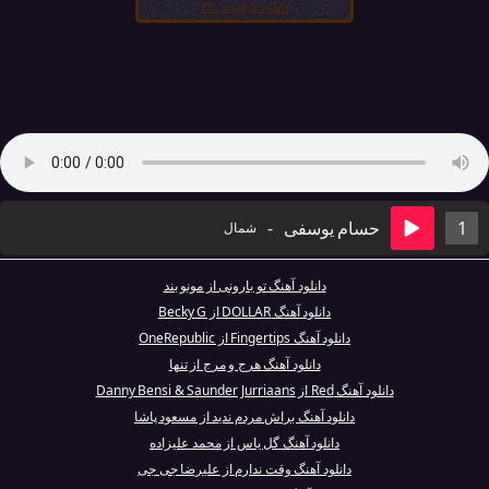
دانلود کیفیت ۳۲۰
1
حسام یوسفی
-
شمال
دانلود آهنگ تو بارونی از مونو بند
دانلود آهنگ DOLLAR از Becky G
دانلود آهنگ Fingertips از OneRepublic
دانلود آهنگ هرج و مرج از تنها
دانلود آهنگ Red از Danny Bensi & Saunder Jurriaans
دانلود آهنگ براش مردم ندید از مسعود پاشا
دانلود آهنگ گل یاس از محمد علیزاده
دانلود آهنگ وقت ندارم از علیرضا جی جی