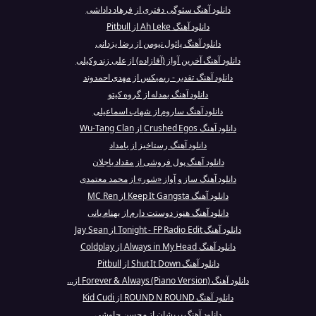
دانلود آهنگ سئوگی دفتری از فرهاد داداشی
دانلود آهنگ Ah Leke از Pitbull
دانلود آهنگ پائول نیومن از رضا یزدانی
دانلود آهنگ آخرین آواز (آقازاده) از علی زند وکیلی
دانلود آهنگ تقدیر - ریمیکس از مهدی احمدوند
دانلود آهنگ یمدله از گروه کیتو
دانلود آهنگ ساروم از شهاب اسماعیلی
دانلود آهنگ Crushed Egos از Wu-Tang Clan
دانلود آهنگ رستاخیز از بامداد
دانلود آهنگ پول فروشی از مقداد باجلان
دانلود آهنگ ساز و آواز «شور» از محمد معتمدی
دانلود آهنگ Keep It Gangsta از MC Ren
دانلود آهنگ هنوز دوستت دارم از بهنام بانی
دانلود آهنگ Tonight - FP Radio Edit از Jay Sean
دانلود آهنگ Always in My Head از Coldplay
دانلود آهنگ Shut It Down از Pitbull
دانلود آهنگ Forever & Always (Piano Version) از...
دانلود آهنگ ROUND N ROUND از Kid Cudi
دانلود آهنگ پریشان از محسن چاوشی