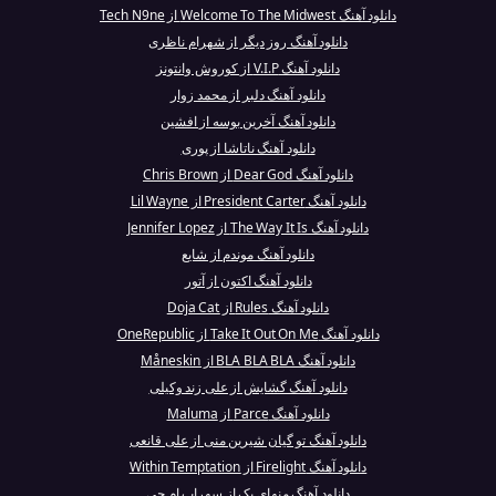
دانلود آهنگ Welcome To The Midwest از Tech N9ne
دانلود آهنگ روز دیگر از شهرام ناظری
دانلود آهنگ V.I.P از کوروش وانتونز
دانلود آهنگ دلبر از محمد زوار
دانلود آهنگ آخرین بوسه از افشین
دانلود آهنگ ناتاشا از پوری
دانلود آهنگ Dear God از Chris Brown
دانلود آهنگ President Carter از Lil Wayne
دانلود آهنگ The Way It Is از Jennifer Lopez
دانلود آهنگ موندم از شایع
دانلود آهنگ اکتون از آتور‎
دانلود آهنگ Rules از Doja Cat
دانلود آهنگ Take It Out On Me از OneRepublic
دانلود آهنگ BLA BLA BLA از Måneskin
دانلود آهنگ گشایش از علی زند وکیلی
دانلود آهنگ Parce از Maluma
دانلود آهنگ تو گیان شیرین منی از علی قانعی
دانلود آهنگ Firelight از Within Temptation
دانلود آهنگ منهای یک از سهراب ام جی