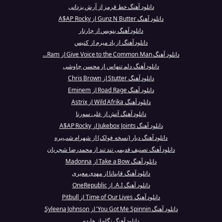
دانلود آهنگ خط قرمز از آرش یزدانی
دانلود آهنگ Gunz N Butter از A$AP Rocky
دانلود آهنگ بنویس از چارتار
دانلود آهنگ از یاد میرم از کنیس
دانلود آهنگ Give Voice to the Common Man از Ram...
دانلود آهنگ دلم تنهاس از محسن چاوشی
دانلود آهنگ Stutter از Chris Brown
دانلود آهنگ Road Rage از Eminem
دانلود آهنگ Wild Afrika از Astrix
دانلود آهنگ آتش از علی سورنا
دانلود آهنگ Jukebox Joints از A$AP Rocky
دانلود آهنگ دیار (نسخه فولک) از شهرام شب‌پره
دانلود آهنگ تصنیف قدیمی تند تند از محمدرضا شجریان
دانلود آهنگ Take a Bow از Madonna
دانلود آهنگ قاینانا از مهدی معیری
دانلود آهنگ A.I. از OneRepublic
دانلود آهنگ Time of Our Lives از Pitbull
دانلود آهنگ You Got Me Spinnin' از Syleena Johnson
دانلود آهنگ نگاه از هایده