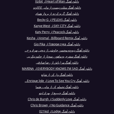
دانلود آهنگ Heart of Man از Xzibit
دانلود آهنگ مثلت نیست از مانی کاکاوند
دانلود آهنگ گریه کردم از پرواز همای
دانلود آهنگ PELEAS از Becky G
دانلود آهنگ SKY CITY از Kanye West
دانلود آهنگ Peacock از Katy Perry
دانلود آهنگ Animal - Billboard Remix از Kesha
دانلود آهنگ Говори сука از Gio Pika
دانلود آهنگ دیوونه محسن چاوشی از دیجی بهراد و ح...
دانلود آهنگ سفری به ماهور، سه‌تار از حامد نیک پی
دانلود آهنگ مرا باش از رضا صادقی
دانلود آهنگ EVERYBODY KNOWS I’M SAD از MARINA
دانلود آهنگ ول کن از شایع
دانلود آهنگ Love To See You Cry از Enrique Igle...
دانلود آهنگ تحملم کن از مانی رهنما
دانلود آهنگ جییییغ از بهزاد لیتو
دانلود آهنگ Suddenly Love از Chris de Burgh
دانلود آهنگ No Guidance از Chris Brown
دانلود آهنگ Lodge از 021kid