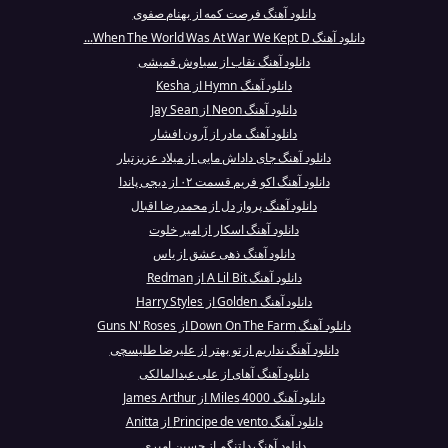
دانلود آهنگ فرصت کمه از بهنام صفوی
دانلود آهنگ When The World Was At War We Kept D...
دانلود آهنگ نقاب از سیاوش قمیشی
دانلود آهنگ Hymn از Kesha
دانلود آهنگ Neon از Jay Sean
دانلود آهنگ مادر از آرون افشار
دانلود آهنگ جای داداش مایی از میلاد عزیزتبار
دانلود آهنگ اکو فریم قسمت ۰۲ از دیجی پاندا
دانلود آهنگ پرواز دل از محمدرضا اقبال
دانلود آهنگ اسکار از امیر خلوت
دانلود آهنگ ذهی عشق از یاس
دانلود آهنگ A Lil Bit از Redman
دانلود آهنگ Golden از Harry Styles
دانلود آهنگ Down On The Farm از Guns N' Roses
دانلود آهنگ نداریم از تو بهتر از علیرضا طلیسچی
دانلود آهنگ آهای از علی عبدالمالکی
دانلود آهنگ 4000 Miles از James Arthur
دانلود آهنگ Principe de vento از Anitta
دانلود آهنگ دلتنگم از حسین امیری