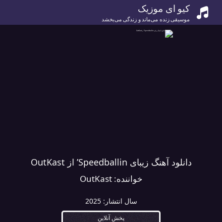
کیو ای موزیک
موسیقی زنده می‌ماند و زندگی می‌بخشد
دانلود آهنگ زیبای Speedballin’ از OutKast
خواننده:
OutKast
سال انتشار:
2025
پخش آنلاین