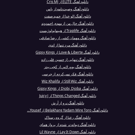
دانلود آهنگ ÉLITE از Cris MJ
دانلود آهنگ وصیت‌نامه از یاس
دانلود آهنگ الو خدا از حمید صفت
دانلود آهنگ حال من از مهدی احمدوند
دانلود آهنگ Traplife از هیپهاپولوژیست
دانلود آهنگ مهمان کشی از رضا صادقی
دانلود آهنگ مرد تنها از اندی
دانلود آهنگ Love & Liberte از Gipsy Kings
دانلود آهنگ تنهایی از حسین قلی زاده
دانلود آهنگ بوورلاس از کچی بیتز
دانلود آهنگ فکر نمی‌کردم از چرسی
دانلود آهنگ Still Wiz از Wiz Khalifa
دانلود آهنگ Djobi, Djoba از Gipsy Kings
دانلود آهنگ Things Changed از Juicy J
دانلود آهنگ نرو از آرش
دانلود آهنگ Belakhare Yadam Mire Toro از Yousef...
دانلود آهنگ رعنا از گروه رستاک
دانلود آهنگ دیوانه تر شدم از پرواز همای
دانلود آهنگ Lay It Down از Lil Wayne