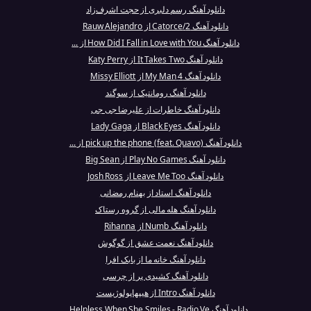
دانلود آهنگ رسم دلبری از حجت اشرف‌زاد
دانلود آهنگ 2/Catorce از Rauw Alejandro
دانلود آهنگ How Did I Fall in Love with You از ...
دانلود آهنگ It Takes Two از Katy Perry
دانلود آهنگ 4 My Man از Missy Elliott
دانلود آهنگ رومانتیک از سوگند
دانلود آهنگ خاطرات از علیرضا جی جی
دانلود آهنگ Black Eyes از Lady Gaga
دانلود آهنگ pick up the phone (feat. Quavo) از ...
دانلود آهنگ Play No Games از Big Sean
دانلود آهنگ Leave Me Too از Josh Ross
دانلود آهنگ استاد از بهنام رمضانی
دانلود آهنگ هله مالی از گروه رستاک
دانلود آهنگ Numb از Rihanna
دانلود آهنگ نعمت عشق از گوگوش
دانلود آهنگ خانه ما از بابک افرا
دانلود آهنگ کشیدی پر از چرسی
دانلود آهنگ Intro از هیپهاپولوژیست
دانلود آهنگ Helpless When She Smiles - Radio Ve...