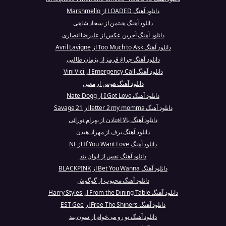
دانلود آهنگ LOADED از Marshmello
دانلود آهنگ هیتمن از سجاد شاهی
دانلود آهنگ آخرین عکس از علیرضا انصاری
دانلود آهنگ Too Much to Ask از Avril Lavigne
دانلود آهنگ چراغ قرمز از پژمان طالبی
دانلود آهنگ Emergency Call از Vini Vici
دانلود آهنگ هوس از معین
دانلود آهنگ I Got Love از Nate Dogg
دانلود آهنگ letter 2 my momma از 21 Savage
دانلود آهنگ بالا افتادن از بهرام نورائی
دانلود آهنگ برف از مهراد هیدن
دانلود آهنگ If You Want Love از NF
دانلود آهنگ نفس از ایوان بند
دانلود آهنگ Bet You Wanna از BLACKPINK
دانلود آهنگ محبوب از گوگوش
دانلود آهنگ From the Dining Table از Harry Styles
دانلود آهنگ Free The Shiners از EST Gee
دانلود آهنگ تو رو می‌خوام از سون بند