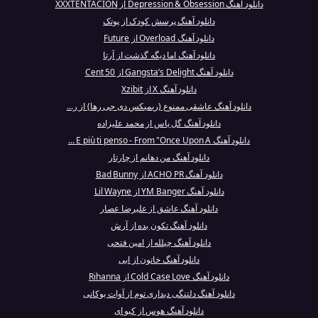
دانلود آهنگ Depression & Obsession از XXXTENTACION
دانلود آهنگ پرسش کودک از پوتک
دانلود آهنگ Overload از Future
دانلود آهنگ اما دیگه گذشت از آرتا
دانلود آهنگ Gangsta’s Delight از 50 Cent
دانلود آهنگ X از Xzibit
دانلود آهنگ عاشقی ممنوع (ریمیکس دی جی رها) از ر...
دانلود آهنگ گل یاس از محمد علیزاده
دانلود آهنگ E più ti penso - From "Once Upon A ...
دانلود آهنگ من دهانم از چارتار
دانلود آهنگ ACHO PR از Bad Bunny
دانلود آهنگ YM Banger از Lil Wayne
دانلود آهنگ عاشق از علیرضا عصار
دانلود آهنگ تکون بده از آرش
دانلود آهنگ چیلله از امین فتحی
دانلود آهنگ خاتون از ابی
دانلود آهنگ Cold Case Love از Rihanna
دانلود آهنگ دلتنگی دیداری توم از آوات بوکانی
دانلود آهنگ هوس از کیو ای