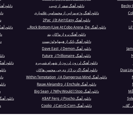
دانلود آهنگ صفر از حبیب
دانلود آه
دانلود آهنگ وژته مزانین از محمدامین غلامیاری
دانلود 
ی
دانلود آهنگ It Ain't Easy از 2Pac
د
دانلود آهنگ Rock Bottom (Live At Cobo Arena, De...
دانلود آهنگ Life In a Glasshouse از 
دانلود آهنگ نرو از ماکان بند
دا
دانلود آهنگ بانک از هیپهاپولوژیست
دا
دانلود آهنگ Demon از Dave East
دانلود آهنگ Trillionaire از Future
دانلود آهن
دانلود آهنگ لرزون لرزون از شهرام شب‌پره
دانلود آهنگ FUNKY WIZARD SMOKE از i
دانلود آهنگ اگزت 3 از دی جی محسن هاکان
دانلود آهنگ ne
دانلود آهنگ A Dangerous Mind از Within Temptation
دا
دانلود آهنگ Enchule از Rauw Alejandro
دانلود آهنگ d
دانلود آهنگ Why Would I Stop? از Big Sean
د
دانلود آهنگ Psycho از A$AP Ferg
دانلود آهنگ nt It Black - Live / Remastered
س گلاب
دانلود آهنگ Can-O-Corn از Coolio
د