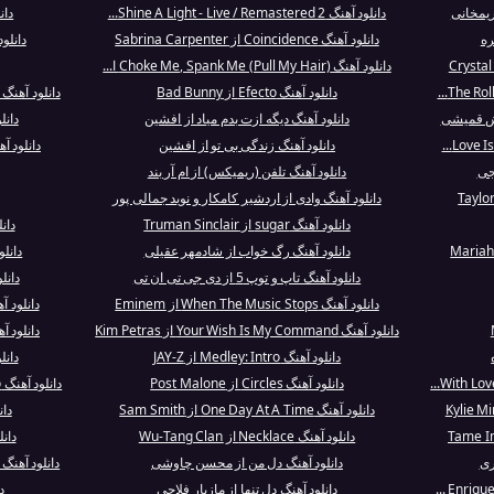
ریمخانی
دانلود آهنگ Shine A Light - Live / Remastered 2...
دان
ره
دانلود آهنگ Coincidence از Sabrina Carpenter
دانلود آهنگ kless
دانلود آهنگ Choke Me, Spank Me (Pull My Hair) ا...
دانلود آهنگ Efecto از Bad Bunny
دانلود آهنگ
دانلود آهنگ دیگه ازت بدم میاد از افشین
دانل
دانلود آهنگ زندگی بی تو از افشین
دانلود 
دانلود آهنگ تلفن (ریمیکس) از ام آر بند
دانلود آهنگ وادی از اردشیر کامکار و نوید جمالی پور
دانلود آهنگ sugar از Truman Sinclair
دان
دانلود آهنگ رگ خواب از شادمهر عقیلی
دانلود آهنگ in
دانلود آهنگ تاپ و توپ 5 از دی جی تی ان تی
دانلود آهنگ 
دانلود آهنگ When The Music Stops از Eminem
دانلود آهنگ aster Of Puppets
دانلود آهنگ Your Wish Is My Command از Kim Petras
دانلود آهنگ Algo Mágico از 
دانلود آهنگ Medley: Intro از JAY-Z
دانلود آهن
دانلود آهنگ Circles از Post Malone
دانلود آهنگ Feel The Light - From The "Home" So...
دانلود آهنگ One Day At A Time از Sam Smith
دانلود 
دانلود آهنگ Necklace از Wu-Tang Clan
دانلود آهن
ری
دانلود آهنگ دل من از محسن چاوشی
دانلود آهنگ Papa No Pega la Mama از Gipsy Kings
دانلود آهنگ دل تنها از مازیار فلاحی
د