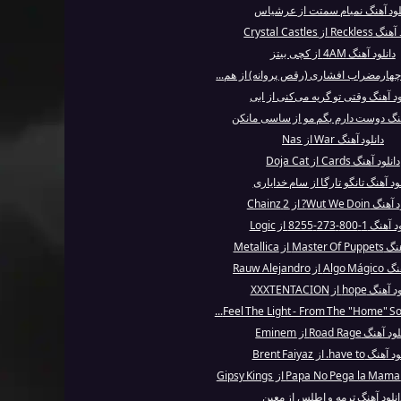
لود آهنگ نمیام سمتت از عرشیاس
Rec از Crystal Castles
دانلود آهنگ 4AM از کچی بیتز
 چهارمضراب افشاری (رقص پروانه) از هم...
ود آهنگ وقتی تو گریه می‌کنی از ابی
آهنگ دوست دارم بگم مو از ساسی مانکن
دانلود آهنگ War از Nas
دانلود آهنگ Cards از Doja Cat
لود آهنگ تانگو تارگا از سام خدایاری
Wut We Do? از 2 Chainz
1-800-273-8255 از Logic
M از Metallica
Rauw Alejandro
گ hope از XXXTENTACION
آهنگ Road Rage از Eminem
گ have to. از Brent Faiyaz
انلود آهنگ ترمه و اطلس از معین