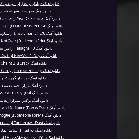
دانلود آهنگ دیوانگی و عقل از امیرعلی ک
دانلود آهنگ مدرسه از شهرام شب‌پ
دانلود آهنگ Year Of Silence از Crystal Castles
دانلود آهنگ Hate To See You Go از The Rolling S...
دانلود آهنگ تاک (Instrumental) از سیاوش قمیشی
دانلود آهنگ Love Is Not Over (Full Length Editi...
دانلود آهنگ Tabaghe 13 از امین تیجی
دانلود آهنگ New Year’s Day از Taylor Swift
دانلود آهنگ Crack از 2 Chainz
دانلود آهنگ In Your Feelings از Mariah Carey
دانلود آهنگ یمدله از گروه کیتو
دانلود آهنگ تار از محمد معتمدی
دانلود آهنگ Mi از Mariah Carey
دانلود آهنگ نرگس شیراز از هایده
دانلود آهنگ With Love and Defiance (Bonus Track...
دانلود آهنگ Someone For Me از Kylie Minogue
دانلود آهنگ Tomorrow's Dust از Tame Impala
دانلود آهنگ آدم آهنی از بنیامین بهاد
دانلود آهنگ I Have Always Loved You از Enrique ...