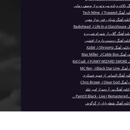
نگ بالاخره یادم میره تورو از یوسف زمانی
آهنگ Trapped از Tech N9ne
انلود آهنگ شبای رفتن تو از معین
Radiohead
نلود آهنگ گلاب از شهرام شب‌پره
نلود آهنگ دوستت دارم از افشین
دانلود آهنگ Shroomz از Xzibit
گ Cable Box از Mac Miller
Kid Cud
Black Star Li از MC Ren
نلود آهنگ التماس از حمید عسکری
Dear Go از Chris Brown
انلود آهنگ من آرومم از امیر تتلو
Pai ...
انلود آهنگ نقطه پایان از گوگوش