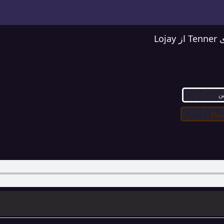
Loj
ین
۳۲