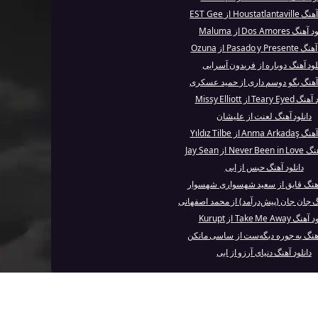
Houstatl از EST Gee
گ Dos Amores از Maluma
Pasado y P از Ozuna
لود آهنگ دوباره از فریدون آسرایی
 آهنگ بگو دوسم داری از حمید عسکری
Teary  از Missy Elliott
دانلود آهنگ لعنت از علیشان
Anm از Yıldız Tilbe
Nev از Jay Sean
دانلود آهنگ حبس از ابی
 آهنگ قایق از سعید شهسواری شهسوار
نگ جان جان (پیش‌درآمد) از محمد اصفهانی
 Take Me Away از Kurupt
آهنگ یه جوره دیگه‌ست از ساسی مانکن
دانلود آهنگ دنیای آرزو از ابی