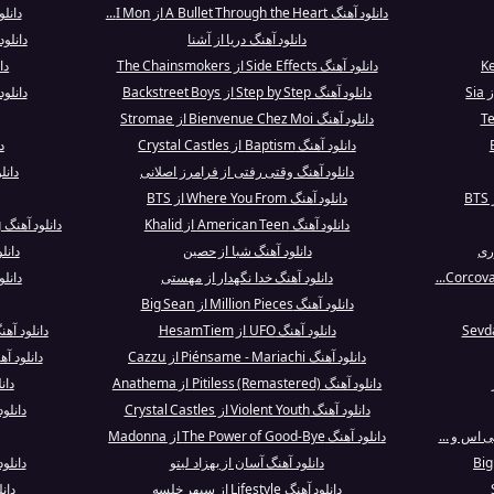
دانلود آهنگ A Bullet Through the Heart از I Mon...
دانل
دانلود آهنگ دریا از آشنا
دانلود آهنگ Grants
دانلود آهنگ Side Effects از The Chainsmokers
دان
دانلود آهنگ Step by Step از Backstreet Boys
دانلو
دانلود آهنگ Bienvenue Chez Moi از Stromae
دانلود آهنگ Baptism از Crystal Castles
د
دانلود آهنگ وقتی رفتی از فرامرز اصلانی
دانلود آهنگ
دانلود آهنگ Where You From از BTS
دانلود آهنگ American Teen از Khalid
دانلود آهنگ Melody of Not Knowing از Hildur Guð...
وری
دانلود آهنگ شبا از حصین
دانلود آهنگ 
دانلود آهنگ خدا نگهدار از مهستی
دانل
دانلود آهنگ Million Pieces از Big Sean
دانلود آهنگ UFO از HesamTiem
دانلود آهنگ Lovin' You Baby از nigan
دانلود آهنگ Piénsame - Mariachi از Cazzu
دانلود آهنگ  Gusta Todo De Ti
دانلود آهنگ Pitiless (Remastered) از Anathema
دانلود آه
دانلود آهنگ Violent Youth از Crystal Castles
دانلود آهنگ  REAL
 اس و ...
دانلود آهنگ The Power of Good-Bye از Madonna
دانلود آهنگ آسان از بهزاد لیتو
دانلود آهنگ evere
دانلود آهنگ Lifestyle از سپهر خلسه
دانلود آه