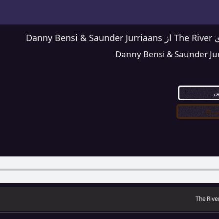
Danny 
Danny Bensi & Saunder Ju
ین
۳۲
The Rive