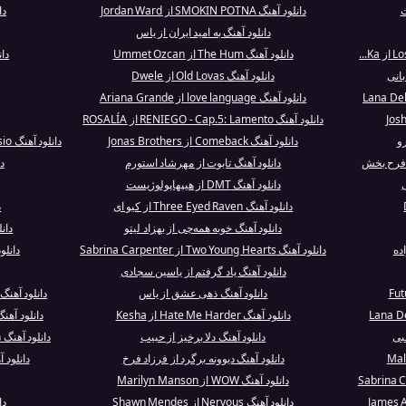
ت
دانلود آهنگ SMOKIN POTNA از Jordan Ward
دا
دانلود آهنگ به امید ایران از یاس
دانلود آهنگ The Hum از Ummet Ozcan
دان
بانی
دانلود آهنگ Old Lovas از Dwele
دانلود آهنگ love language از Ariana Grande
دانلود آهنگ RENIEGO - Cap.5: Lamento از ROSALÍA
و
دانلود آهنگ Comeback از Jonas Brothers
دانلود آهنگ Gimme Love (Reasonable Woman Versio...
د فرح بخش
دانلود آهنگ تابوت از مهرشاد استورم
د
دانلود آهنگ DMT از هیپهاپولوژیست
دانلود آهنگ Three Eyed Raven از کیو ای
د
دانلود آهنگ خوبه همه‌چی از بهزاد لیتو
دانلود آه
ده
دانلود آهنگ Two Young Hearts از Sabrina Carpenter
دانلود آهنگ ght
دانلود آهنگ یاد گرفتم از یاسین سجادی
دانلود آهنگ ذهی عشق از یاس
دانلود آهنگ Wake Up Alone از e Chainsmokers
دانلود آهنگ Hate Me Harder از Kesha
دانلود آه
بی
دانلود آهنگ دلا برخیز از حبیب
دانلود آهنگ Almost Is Never Enough از Ariana Gr...
دانلود آهنگ دیوونه برگرد از فرزاد فرخ
دانلود آهنگ Higher Ground
دانلود آهنگ WOW از Marilyn Manson
دانلود آهنگ Nervous از Shawn Mendes
دا