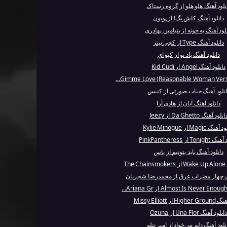
نلود آهنگ هلو هلو از گروه رستاک
دانلود آهنگ کاش بِگ! از پوبون
لود آهنگ یه خونه از بنیامین بهادری
دانلود آهنگ Type از کچی بیتز
دانلود آهنگ یاد تو از کیو ای
دانلود آهنگ Angel از Kid Cudi
انلود آهنگ حباب صورتی از کنیس
دانلود آهنگ آبان از هادی آرا
انلود آهنگ Da Ghetto از Jeezy
نگ Magic از Kylie Minogue
Toni از PinkPantheress
دانلود آهنگ باید بتونیم از یاس
Th
نگ چهار مضراب عرق از محمدرضا شجریان
 از Missy Elliott
دانلود آهنگ Una Flor از Ozuna
نلود آهنگ دلم می‌خواد از امیر تتلو