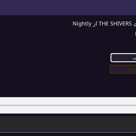
Nigh
ین
۳۲