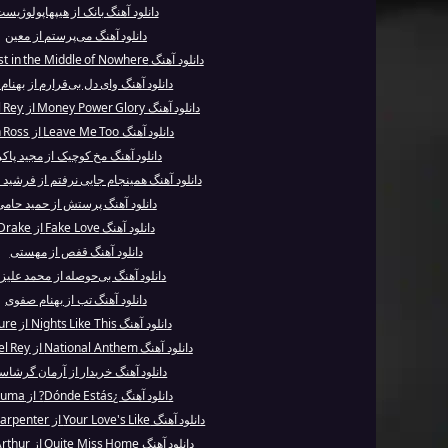
دانلود آهنگ بانک از هیپهاپولوژیس
دانلود آهنگ می‌پرستم از معین
دانلود آهنگ Lost in the Middle of Nowhere از Ka...
دانلود آهنگ وای دل بی‌قرارم از بهنام 
دانلود آهنگ Money Power Glory از Lana Del Rey
دانلود آهنگ Leave Me Too از Josh Ross
دانلود آهنگ مخ کوچیک از مجید پاکر
دانلود آهنگ همینجام جایی نرفتم از فرشی
دانلود آهنگ پرستش از حمید حامی
دانلود آهنگ Fake Love از Drake
دانلود آهنگ قفص از مهستی
دانلود آهنگ بی‌حوصله از محمد علیزا
دانلود آهنگ تب از بهنام صفوی
دانلود آهنگ Nights Like This از Future
دانلود آهنگ National Anthem از Lana Del Rey
دانلود آهنگ خریدار از آرمان گرشاس
دانلود آهنگ ¿Dónde Estás? از Maluma
دانلود آهنگ Your Love's Like از Sabrina Carpenter
دانلود آهنگ Quite Miss Home از James Arthur