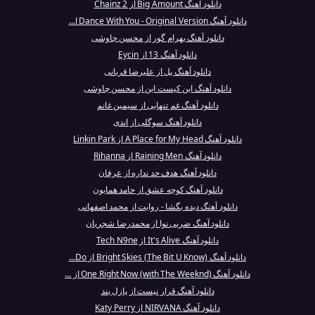
دانلود آهنگ Big Amount از 2 Chainz
دانلود آهنگ Dance With You - Original Version ا...
دانلود آهنگ بهرام گور از محسن چاوشی
دانلود آهنگ 13 از Eycin
دانلود آهنگ پل از علیرضا قربانی
دانلود آهنگ این کیست این از محسن چاوشی
دانلود آهنگ غم تنهایی از سیمین غانم
دانلود آهنگ سوگلی از اندی
دانلود آهنگ A Place for My Head از Linkin Park
دانلود آهنگ Raining Men از Rihanna
دانلود آهنگ هدف حد نداره از عرفان
دانلود آهنگ کوچه عشق از حامد همایون
دانلود آهنگ دیده بگشا - روایت از محمد اصفهانی
دانلود آهنگ ضربی نوا از محمدرضا شجریان
دانلود آهنگ It's Alive از Tech N9ne
دانلود آهنگ Bright Skies (The Bit U Know) از Do...
دانلود آهنگ One Right Now (with The Weeknd) از ...
دانلود آهنگ قرار نیست از پازل بند
دانلود آهنگ NIRVANA از Katy Perry