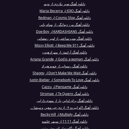
دانلود آهنگ صبر نکردی از ندیم
دانلود آهنگ JOJO از Maria Becerra
دانلود آهنگ Cosmic Slop از Redman
دانلود آهنگ مرز دیوانگی از بهنام بانی
دانلود آهنگ KARDASHIANS از Doe Boy
دانلود آهنگ بمب ساعتی از امیر رمضانی
دانلود آهنگ Beep Me 911 از Missy Elliott
دانلود آهنگ آرامش از مهراد هیدن
دانلود آهنگ God is a woman از Ariana Grande
دانلود آهنگ رسوایی از حمید هیراد
دانلود آهنگ Don't Make Me Wait از Shaggy
دانلود آهنگ Somebody To Love از Justin Bieber
دانلود آهنگ Piensame از Cazzu
دانلود آهنگ Te Quiero از Stromae
دانلود آهنگ برای اولین بار از مهدی دارابی
دانلود آهنگ اکو اپیزود ۰۴ از دی جی معین و میشا ...
دانلود آهنگ Multiply از Becky Hill
دانلود آهنگ 11:11 از سپهر خلسه
دانلود آهنگ نگاه تو از کوروش بیژنی