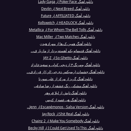
دانلود آهنگ Poker Face از Lady Gaga
دانلود آهنگ Next Breed از Devlin
دانلود آهنگ AFFILIATED از Future
دانلود آهنگ HEADLOCK از Kxllswxtch
دانلود آهنگ For Whom The Bell Tolls از Metallica
دانلود آهنگ Two Matches از Mac Miller
دانلود آهنگ همین.ک.ها از مهراد هیدن
دانلود آهنگ قدمهاتو یکم آهسته بردار از مازیار ف...
دانلود آهنگ So Ghetto از JAY-Z
دانلود آهنگ بومرنگ ۳ از دیجی کولی و سعید خانزاد
دانلود آهنگ چشمات (ریمیکس دی جی الن) از فرزاد ف...
دانلود آهنگ گریز از مرکز از علی سورنا
دانلود آهنگ مشکی رنگ عشقه از رضا صادقی
دانلود آهنگ تابش از لیلا فروهر
دانلود آهنگ هی غصه از کنیس
دانلود آهنگ Escapémonos - Salsa Version از Jenn...
دانلود آهنگ Shit Real از Jay Rock
دانلود آهنگ Make You Somebody از 2 Chainz
دانلود آهنگ I Could Get Used To This از Becky Hill