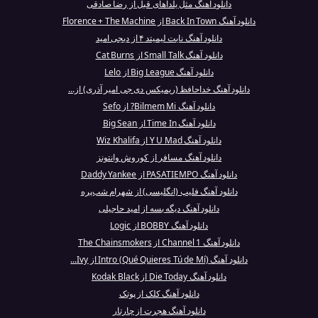
دانلود آهنگ مثل یلداهای قبل از رضا صادقی
دانلود آهنگ Back In Town از Florence + The Machine
دانلود آهنگ نایت لیمیتد ۴ از دیجی امید
دانلود آهنگ Small Talk از Cat Burns
دانلود آهنگ Big League از Lelo
دانلود آهنگ خداحافظ (ریمیکس دی جی امیر آذری) از...
دانلود آهنگ Bilmem Mi? از Sefo
دانلود آهنگ Time In از Big Sean
دانلود آهنگ Y U Mad از Wiz Khalifa
دانلود آهنگ مسافر از کوروش وانتونز
دانلود آهنگ PASATIEMPO از Daddy Yankee
دانلود آهنگ فلیپ (انگلیسی) از شهرام شب‌پره
دانلود آهنگ دیگه بسه از امید حاجیلی
دانلود آهنگ BOBBY از Logic
دانلود آهنگ Channel 1 از The Chainsmokers
دانلود آهنگ Intro (Qué Quieres Tú de Mí) از Ivy...
دانلود آهنگ Die Today از Kodak Black
دانلود آهنگ کلک از پوتک
دانلود آهنگ هجرت از چارتار