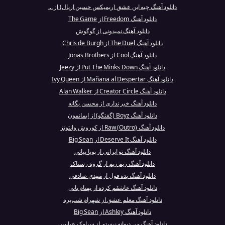
دانلود آهنگ چیه این عشق (ریمیکس حسین اریال) از ...
دانلود آهنگ Freedom از The Game
دانلود آهنگ نمیدونی از گوگوش
دانلود آهنگ The Duel از Chris de Burgh
دانلود آهنگ Cool از Jonas Brothers
دانلود آهنگ Put The Minks Down از Jeezy
دانلود آهنگ Mañana al Despertar از Ivy Queen
دانلود آهنگ Creator Circle از Alan Walker
دانلود آهنگ خبر نداری از محسن یگانه
دانلود آهنگ Boyz (گفتگو) از ایمانمون
دانلود آهنگ Raw (Outro) از کوروش وانتونز
دانلود آهنگ Deserve It از Big Sean
دانلود آهنگ تو ایرانی از پویا بیاتی
دانلود آهنگ زیم زیم از گروه رستاک
دانلود آهنگ بده قول از مهدی صادقی
دانلود آهنگ عاشقم کرده از بهنام بانی
دانلود آهنگ معلم عشق از شهرام شب‌پره
دانلود آهنگ Ashley از Big Sean
دانلود آهنگ من دیوانه نیستم از سیامک عباسی