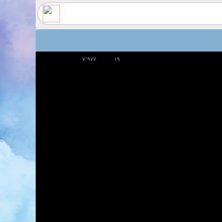
۷٬۹۷۷
۱۹