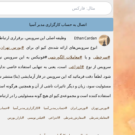
اتصال به حساب کارگزاری مدبر آسیا
وظیفه اصلی این سرویس، برقراری ارتباط
Ethan Cardan
انوع سرویس‌های ارائه شده‌ی کیو ای برای
#بورس_تهران
#سرخطی
و یا
#معاملات_الگوریتمی
‌#فونیکس به این سرویس نیاز
سرویس از نوع
#انتزاعی
است، یعنی به تنهایی استفاده خاصی ندار
شود. لطفاً دقت فرمائید که این سرویس در فاز آزمایشی (بتا) منتشر 
مسئولیت سود، زیان و دیگر تاثیرات ناشی از آن و همچنین هرگونه اس
استفاده کننده است و مجموعه‌ی کیو ای هیچ گونه مسئولیتی را در ارتباط
#بورس_تهران
#بورس_ایران
#حساب_مدبر_آسیا
#کارگزاری_مدبر_آسیا
#حساب_ک
#معامله_شرطی
#سفارش_شرطی
#انتزاعی
#فیلتر_نویسی
#بازار_بورس