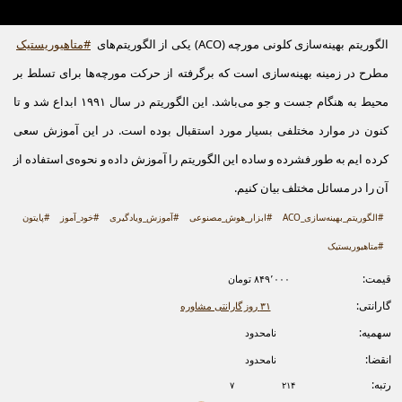
الگوریتم بهینه‌سازی کلونی مورچه (ACO) یکی از الگوریتم‌های
#متاهیوریستیک
مطرح در زمینه بهینه‌سازی است که برگرفته از حرکت مورچه‌ها برای تسلط بر
محیط به هنگام جست و جو می‌باشد. این الگوریتم در سال ۱۹۹۱ ابداع شد و تا
کنون در موارد مختلفی بسیار مورد استقبال بوده است. در این آموزش سعی
کرده ایم به طور فشرده و ساده این الگوریتم را آموزش داده و نحوه‌ی استفاده از
آن را در مسائل مختلف بیان کنیم.
#الگوریتم_بهینه‌سازی_ACO
#ابزار_هوش_مصنوعی
#آموزش_ویادگیری
#خود_آموز
#پایتون
#متاهیوریستیک
قیمت:
۸۴۹٬۰۰۰ تومان
گارانتی:
۳۱ روز گارانتی مشاوره
سهمیه:
نامحدود
انقضا:
نامحدود
رتبه:
۷
۲۱۴