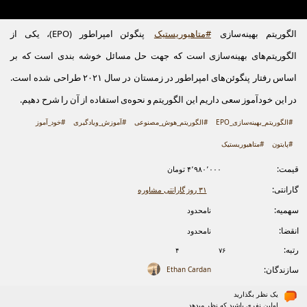
الگوریتم بهینه‌سازی
#متاهیوریستیک
پنگوئن امپراطور (EPO)، یکی از
الگوریتم‌های بهینه‌سازی است که جهت حل مسائل خوشه بندی است که بر
اساس رفتار پنگوئن‌های امپراطور در زمستان در سال ۲۰۲۱ طراحی شده است.
در این خودآموز سعی داریم این الگوریتم و نحوه‌ی استفاده از آن را شرح دهیم.
#الگوریتم_بهینه‌سازی_EPO
#الگوریتم_هوش_مصنوعی
#آموزش_ویادگیری
#خود_آموز
#پایتون
#متاهیوریستیک
قیمت:
۴٬۹۸۰٬۰۰۰ تومان
گارانتی:
۳۱ روز گارانتی مشاوره
سهمیه:
نامحدود
انقضا:
نامحدود
رتبه:
۴
۷۶
سازندگان:
Ethan Cardan
یک نظر بگذارید
اولین نفری باشید که نظر میدهد