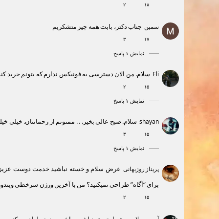
۲
۱۸
جناب دکتر، بابت همه چیز متشکریم
سمین
۳
۱۷
نمایش ۱ پاسخ
سلام. من الان دسترسی به فونیکس ندارم که بتونم خرید ک
Eli
۲
۱۵
نمایش ۱ پاسخ
سلام. صبح عالی بخیر. . . ممنونم از زحماتتان. خیلی خی
shayan
۳
۱۵
نمایش ۱ پاسخ
عرض سلام و خسته نباشید خدمت دوست عزیز و 
پریناز روزبهانی
برای “آگاه” طراحی نمیکنید؟ من با آخرین ورژن سرخطی ویندوز نسخه ۴.۵ کارم راه می افتاد، ولی دیوایسم رو عوض کردم ، امکان داره محبت کنید سریال من رو ریست کنید تا روی دیوایس جدیدم
۲
۱۵