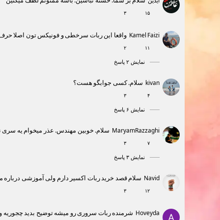
سلام بر شما. خسته نباشین. باشه ممنونم لطف میکنین
آیدین
۳
۱۵
واقعا این ربات سرخطی و فونیکس تون اصلا حرف 
Kamel Faizi
۲
۱۱
نمایش ۲ پاسخ
سلام. کسی جوابگو هست؟
kivan
۳
۴
نمایش ۶ پاسخ
سلام. خوبین مهندس. عذر میخوام یه سری نماد
MaryamRazzaghi
۳
۷
نمایش ۳ پاسخ
سلام قصد خرید ربات اکسیر دارم ولی آموزشی درباره موار
Navid
۳
۱۲
شرمنده ربات سروری رو میشه توضیح بدید چجوریه و 
Hoveyda