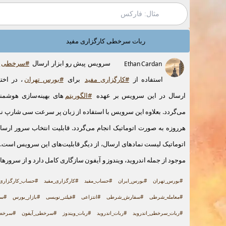
ربات سرخطی کارگزاری مفید
سرویس پیش رو ابزار ارسال
#سرخطی
Ethan Cardan
استفاده از
#کارگزاری_مفید
برای
#بورس_تهران
، در اخت
ارسال در این سرویس بر عهده
#الگوریتم
‌های بهینه‌سازی هوشمن
می‌گردد. بعلاوه این سرویس با استفاده از زبان پر سرعت سی شارپ ن
هرروزه به صورت اتوماتیک انجام می‌گردد. قابلیت انتخاب سرور ارسا
اتوماتیک لیست نمادهای ارسال، از دیگر قابلیت‌های این سرویس است.
موجود از جمله اندروید، ویندوز و آیفون سازگاری کامل دارد و از سروره
#بورس_تهران
#بورس_ایران
#حساب_مفید
#کارگزاری_مفید
#حساب_کارگزاری_
#معامله_شرطی
#سفارش_شرطی
#انتزاعی
#فیلتر_نویسی
#بازار_بورس
#س
#ربات_سرخطی_اندروید
#ربات_اندروید
#ربات_ویندوز
#سرخطی_آیفون
#سرخط