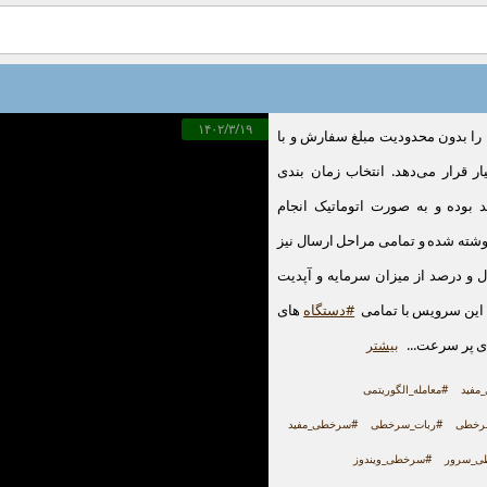
۱۴۰۲/۳/۱۹
را بدون محدودیت مبلغ سفارش و با
یار قرار می‌دهد. انتخاب زمان بندی
د بوده و به صورت اتوماتیک انجام
وشته شده و تمامی مراحل ارسال نیز
ل و درصد از میزان سرمایه و آپدیت
 این سرویس با تمامی
#دستگاه
‌های
ای پر سرعت...
بیشتر
مفید
#معامله_الگوریتمی
رخطی
#ربات_سرخطی
#سرخطی_مفید
ی_سرور
#سرخطی_ویندوز