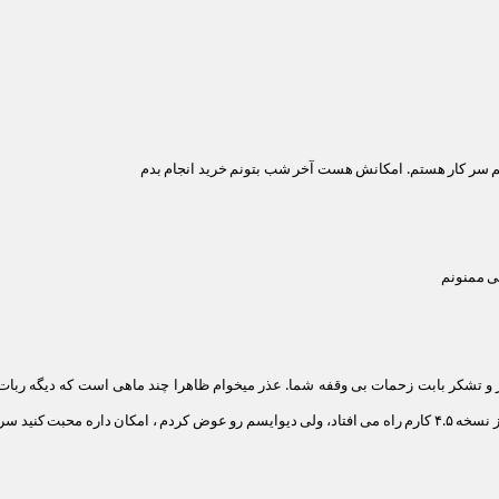
نم سر کار هستم. امکانش هست آخر شب بتونم خرید انجام بدم
لی ممنونم
تشکر بابت زحمات بی وقفه شما. عذر میخوام ظاهرا چند ماهی است که دیگه ربات 
 استفاده کنم؟ با سپاس