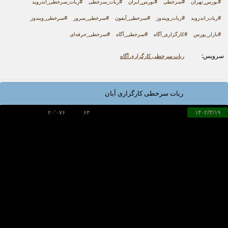
#بورس_تهران
#سرخطی
#بورس_ایران
#ربات_سرخطی
#ربات_سرخطی_اندروید
#ربات_اندروید
#ربات_ویندوز
#سرخطی_آیفون
#سرخطی_سرور
#سرخطی_ویندوز
#بازار_بورس
#کارگزاری_آگاه
#سرخطی_آگاه
#سرخطی_حرفه‌ای
سرویس:
ربات سرخطی کارگزاری آگاه
ربات سرخطی کارگزاری آبان
۱۴۰۲/۳/۱۹
۲۰٬۰۷۶
۶۳