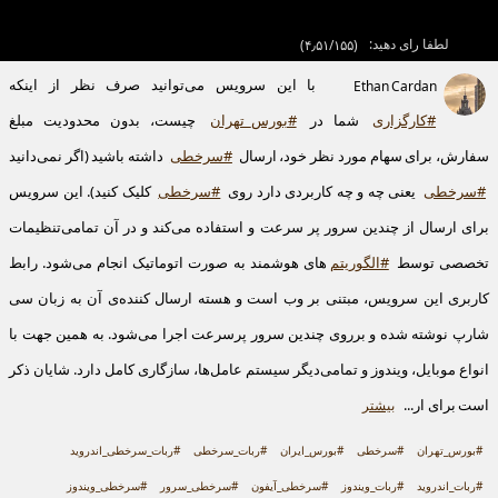
لطفا رای دهید:
(
۴٫۵۱/۱۵۵
)
با این سرویس می‌توانید صرف نظر از اینکه
Ethan Cardan
#کارگزاری
شما در
#بورس_تهران
چیست، بدون محدودیت مبلغ
سفارش، برای سهام مورد نظر خود، ارسال
#سرخطی
داشته باشید (اگر نمی‌دانید
#سرخطی
یعنی چه و چه کاربردی دارد روی
#سرخطی
کلیک کنید). این سرویس
برای ارسال از چندین سرور پر سرعت و استفاده می‌کند و در آن تمامی‌تنظیمات
تخصصی توسط
#الگوریتم
‌های هوشمند به صورت اتوماتیک انجام می‌شود. رابط
کاربری این سرویس، مبتنی بر وب است و هسته ارسال کننده‌ی آن به زبان سی
شارپ نوشته شده و برروی چندین سرور پرسرعت اجرا می‌شود. به همین جهت با
انواع موبایل، ویندوز و تمامی‌دیگر سیستم عامل‌ها، سازگاری کامل دارد. شایان ذکر
است برای ار...
بیشتر
#بورس_تهران
#سرخطی
#بورس_ایران
#ربات_سرخطی
#ربات_سرخطی_اندروید
#ربات_اندروید
#ربات_ویندوز
#سرخطی_آیفون
#سرخطی_سرور
#سرخطی_ویندوز