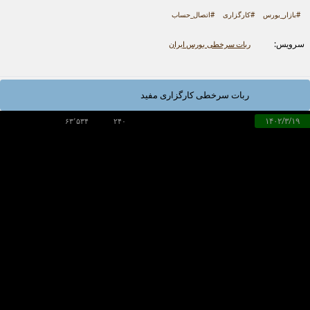
#بازار_بورس
#کارگزاری
#اتصال_حساب
سرویس:
ربات سرخطی بورس ایران
ربات سرخطی کارگزاری مفید
۱۴۰۲/۳/۱۹
۶۳٬۵۳۴
۲۴۰