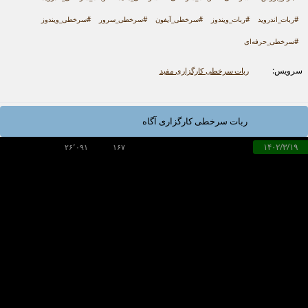
#ربات_اندروید
#ربات_ویندوز
#سرخطی_آیفون
#سرخطی_سرور
#سرخطی_ویندوز
#سرخطی_حرفه‌ای
سرویس:
ربات سرخطی کارگزاری مفید
ربات سرخطی کارگزاری آگاه
۱۴۰۲/۳/۱۹
۲۶٬۰۹۱
۱۶۷