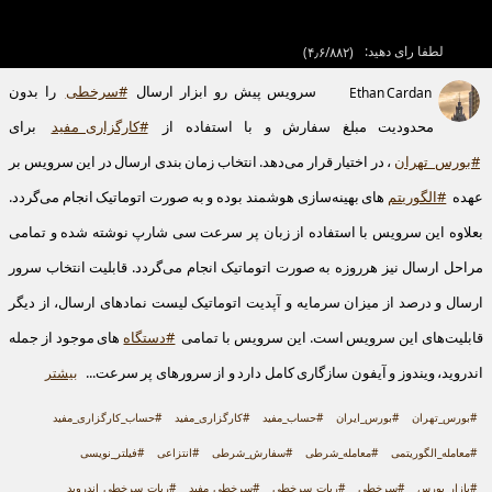
لطفا رای دهید:
(
۴٫۶/۸۸۲
)
سرویس پیش رو ابزار ارسال
#سرخطی
را بدون
Ethan Cardan
محدودیت مبلغ سفارش و با استفاده از
#کارگزاری_مفید
برای
#بورس_تهران
، در اختیار قرار می‌دهد. انتخاب زمان بندی ارسال در این سرویس بر
عهده
#الگوریتم
‌های بهینه‌سازی هوشمند بوده و به صورت اتوماتیک انجام می‌گردد.
بعلاوه این سرویس با استفاده از زبان پر سرعت سی شارپ نوشته شده و تمامی
مراحل ارسال نیز هرروزه به صورت اتوماتیک انجام می‌گردد. قابلیت انتخاب سرور
ارسال و درصد از میزان سرمایه و آپدیت اتوماتیک لیست نمادهای ارسال، از دیگر
قابلیت‌های این سرویس است. این سرویس با تمامی
#دستگاه
‌های موجود از جمله
اندروید، ویندوز و آیفون سازگاری کامل دارد و از سرورهای پر سرعت...
بیشتر
#بورس_تهران
#بورس_ایران
#حساب_مفید
#کارگزاری_مفید
#حساب_کارگزاری_مفید
#معامله_الگوریتمی
#معامله_شرطی
#سفارش_شرطی
#انتزاعی
#فیلتر_نویسی
#بازار_بورس
#سرخطی
#ربات_سرخطی
#سرخطی_مفید
#ربات_سرخطی_اندروید