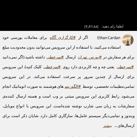
لطفا رای دهید:
(
۴٫۴/۱۸۸
)
اگر از
#کارگزاری_آگاه
برای معاملات بورسی خود
Ethan Cardan
استفاده می‌کنید، با استفاده از این سرویس می‌توانید بدون محدودیت مبلغ
برای هر سفارش در
#بورس_تهران
ارسال
#سرخطی
داشته باشید (اگر نمی‌دانید
#سرخطی
یعنی چه و چه کاربردی دارد روی
#سرخطی
کلیک کنید). این سرویس
برای ارسال از چندین سرور پر سرعت استفاده می‌کند. در این سرویس
تمامی‌تنظیمات تخصصی، توسط
#الگوریتم
‌های هوشمند به صورت اتوماتیک انجام
می‌شود. رابط کاربری این سرویس مبتنی بر وب است و هسته ارسال کننده‌ی
سفارشات به زبان سی شارپ نوشته شده‌است. این سرویس با انواع موبایل،
ویندوز و تمامی‌دیگر سیستم عامل‌ها، سازگاری کامل دارد. شایان ذکر است برای
ارسال‌های ...
بیشتر