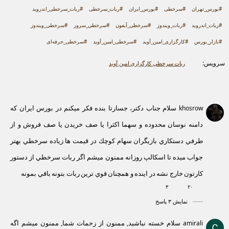
#بورس_تهران
#سرخطی
#بورس_ایران
#ربات_سرخطی
#ربات_سرخطی_اندروید
#ربات_اندروید
#ربات_ویندوز
#سرخطی_آیفون
#سرخطی_سرور
#سرخطی_ویندوز
#بازار_بورس
#کارگزاری_امین_آوید
#سرخطی_امین_آوید
#سرخطی_حرفه‌ای
سرویس:
ربات سرخطی کارگزاری امین آوید
سلام جناب دکتر، جسارتا بنده فكر ميكنم در بورس ايران كه
khosrow
دامنه نوسان محدوده و سهما اكثرا يا صف خريدن يا صف فروش و از
طرفي دستكاري بازيگران سهام كوچك در قيمت ها زياده سرخطي بهتر
جواب ميده تا اسكالپ روزانه ممنون ميشم اگر ربات سرخطي از دستور
كارتون خارج نشه در اينده و همچنان قوي ترين ربات بتونه باقي بمونه
۳
۲۰
نمایش ۳ پاسخ
سلام خسته نباشید, ممنون از زحمات شما, ممنون میشم اگه
amirali