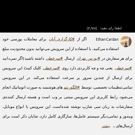
لطفا رای دهید:
(
۴٫۹/۸
)
اگر از
#کارگزاری_آبان
برای معاملات بورسی خود
Ethan Cardan
استفاده می‌کنید، با استفاده از این سرویس می‌توانید بدون محدودیت مبلغ
برای هر سفارش در
#بورس_تهران
ارسال
#سرخطی
داشته باشید (اگر نمی‌دانید
#سرخطی
یعنی چه و چه کاربردی دارد روی
#سرخطی
کلیک کنید). این سرویس
برای ارسال از چندین سرور پر سرعت استفاده می‌کند. در این سرویس
تمامی‌تنظیمات تخصصی، توسط
#الگوریتم
‌های هوشمند به صورت اتوماتیک انجام
می‌شود. رابط کاربری این سرویس مبتنی بر وب است و هسته ارسال کننده‌ی
سفارشات به زبان سی شارپ نوشته شده‌است. این سرویس با انواع موبایل،
ویندوز و تمامی‌دیگر سیستم عامل‌ها، سازگاری کامل دارد. شایان ذکر است برای
ارسال‌های ...
بیشتر