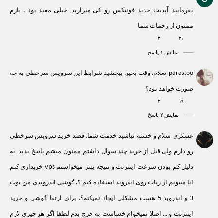
بفرمایید آپدیت جدید فونیکس رو کی میزارید, خیلی مفید بود . بازم
ممنون از زحمات شما
۲
۲۱
نمایش ۱ پاسخ
سلام. وقت بخیر. ببخشید شرایط این سرویس سرخطی به چه
parastoo
صورت خواهد بود؟
۲
۱۹
نمایش ۲ پاسخ
سلام و خسته نباشید خدمت شما. قصد خرید سرویس سرخطی
عسکری
رو دارم ولی قبل از خرید چند سوال داشتم ممنون میشم پاسخ بدبد. به
دلیل کم بودن سرعت اینترنت و نتیجه بهتر میخواستم vps خریداری کنم
ایا میتونم از ربات روی اندروید استفاده کنم ؟. گوشی اندرویدی من نوت
3 و اندروید 5 هست مشکلی ایجاد نمیکنه؟. برای ارتقا گوشی و خرید
اینترنت و ... اصلا نمیخوام خساست به خرج بدم لطفا اگر هر چیزی لازم